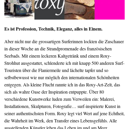
Es ist Profession, Technik, Eleganz, alles in Einem.
Aber nicht nur die grossartigen Surferinnen lockten die Zuschauer
in dieser Woche an die Strandpromenade des französischen
Seebads. Mit einem leckeren Kaltgetränk und einem Roxy-
Strohhut ausgestattet, schlenderte ich mit knapp 500 anderen Surf-
Touristen über die Flaniermeile und lächelte tapfer und so
selbstbewusst wie nur möglich den internationalen Schönheiten
entgegen. Als kleine Flucht rannte ich in das Roxy-Art-Zelt, das
sich als wahre Oase der Inspiration entpuppte. Über 80
verschiedene Kunstwerke luden zum Verweilen ein: Malerei,
Installationen, Skulpturen, Fotografie… surf-inspirierte Kunst in
seiner authentischsten Form. Roxy legt viel Wert auf jene Echtheit,
die Wahrheit im Werk, den Transfer eines Lebensgefühls. Alle
ausstellenden Künstler leben das Leben im und am Meer.