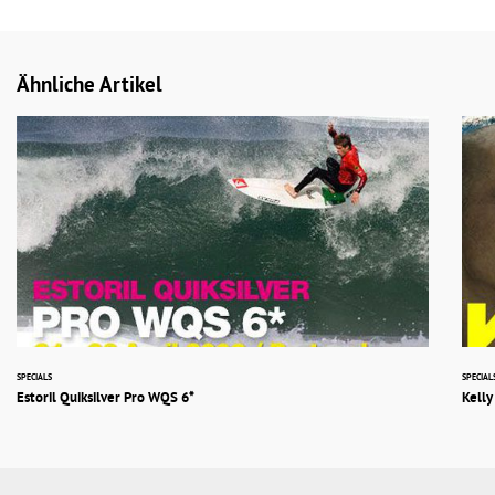
Ähnliche Artikel
SPECIALS
SPECIAL
Estoril Quiksilver Pro WQS 6*
Kell