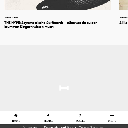
SURFBOARDS
SURFBO
THE HYPE: Asymmetrische Surfboards – alles was du zu den
Akila
krummen Dingern wissen musst
HOME
SHARE
SUCHE
MENÜ
Impressum
Datenschutzerklärung | Cookie-Richtlinie