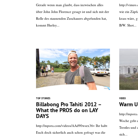
Gerade wenn man glaubt, dass inzwischen alles
http://vimeo
über John John Florence gesagt ist und sich mit der
wie ein Zäpf
Rolle des staunenden Zuschauers abgefunden hat,
krass wäre, g
kommt Hurley...
B/W. Shot...
TOP STORIES
VIDEO
Billabong Pro Tahiti 2012 –
Warm Up
What the PROS do on LAY
http://mpor
DAYS
Woche geht e
http://mpora.com/videos/AAd90wszx36v Ihr habt
Trestles und 
Euch doch sicherlich auch schon gefragt was die
sich...