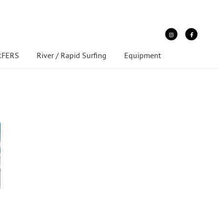
URFERS
River / Rapid Surfing
Equipment