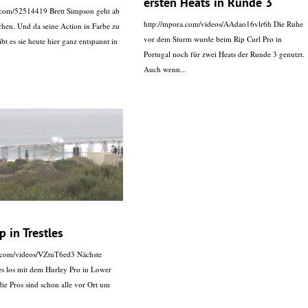
ersten Heats in Runde 3
.com/52514419 Brett Simpson geht ab
http://mpora.com/videos/AAdao16vlr6h Die Ruhe
chen. Und da seine Action in Farbe zu
vor dem Sturm wurde beim Rip Curl Pro in
ibt es sie heute hier ganz entspannt in
Portugal noch für zwei Heats der Runde 3 genutzt.
Auch wenn...
 in Trestles
a.com/videos/VZtuT6ed3 Nächste
s los mit dem Hurley Pro in Lower
die Pros sind schon alle vor Ort um