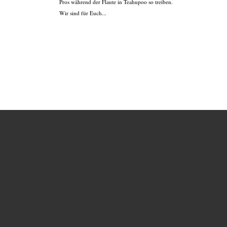
Pros während der Flaute in Teahupoo so treiben.
Wir sind für Euch...