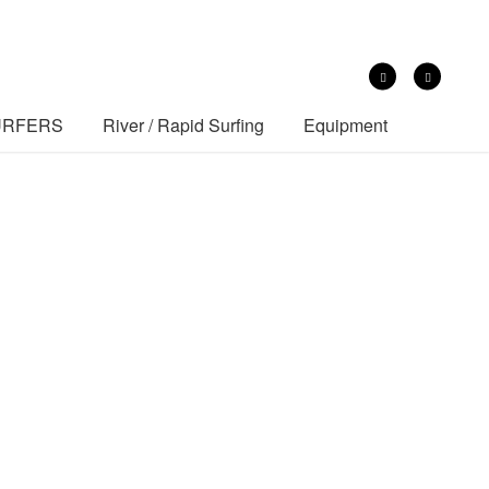
SURFERS
River / Rapid Surfing
Equipment