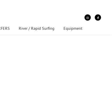
URFERS
River / Rapid Surfing
Equipment