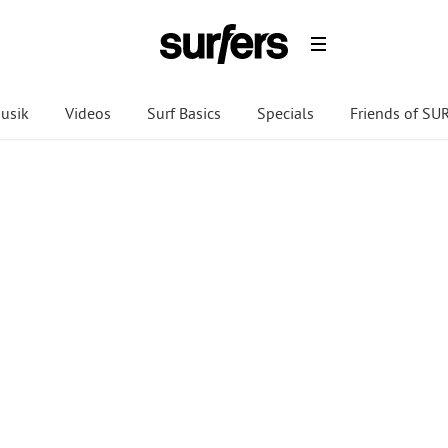
usik
Videos
Surf Basics
Specials
Friends of S