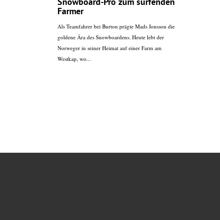
Snowboard-Pro zum surfenden
Farmer
Als Teamfahrer bei Burton prägte Mads Jonsson die
goldene Ära des Snowboardens. Heute lebt der
Norweger in seiner Heimat auf einer Farm am
Westkap, wo...