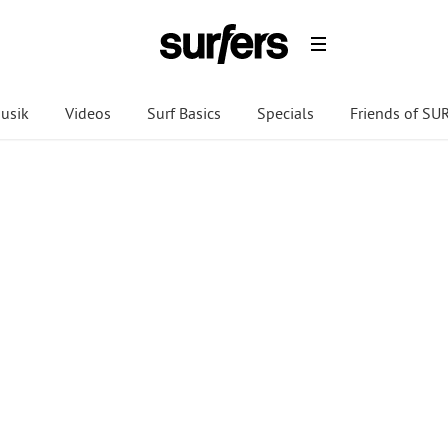
usik
Videos
Surf Basics
Specials
Friends of S