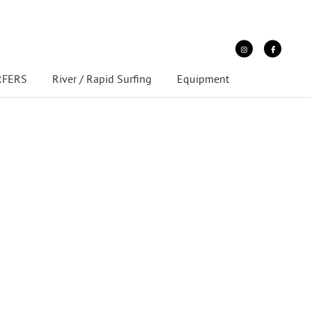
URFERS
River / Rapid Surfing
Equipment