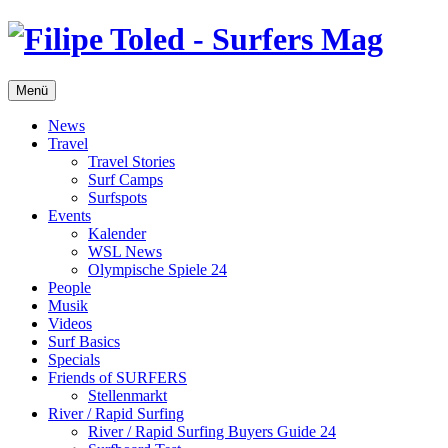
Menü
News
Travel
Travel Stories
Surf Camps
Surfspots
Events
Kalender
WSL News
Olympische Spiele 24
People
Musik
Videos
Surf Basics
Specials
Friends of SURFERS
Stellenmarkt
River / Rapid Surfing
River / Rapid Surfing Buyers Guide 24