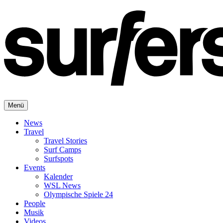
Menü
News
Travel
Travel Stories
Surf Camps
Surfspots
Events
Kalender
WSL News
Olympische Spiele 24
People
Musik
Videos