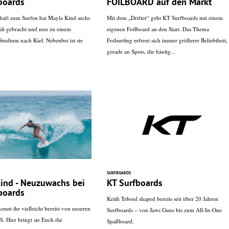
boards
FOILBOARD auf den Markt
haft zum Surfen hat Mayla Kind sechs
Mit dem „Drifter“ geht KT Surfboards mit einem
ali gebracht und nun zu einem
eigenen Foilboard an den Start. Das Thema
Studium nach Kiel. Nebenbei ist sie
Foilsurfing erfreut sich immer größerer Beliebtheit,
gerade an Spots, die häufig...
SURFBOARDS
ind - Neuzuwachs bei
KT Surfboards
boards
Keith Teboul shaped bereits seit über 20 Jahren
nnt ihr vielleicht bereits von unseren
Surfboards – von Jaws Guns bis zum All-In-One
 Hier bringt sie Euch die
Spaßboard.