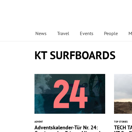
News
Travel
Events
People
M
KT SURFBOARDS
ADVENT
TOP STORIES
Adventskalender-Tür Nr. 24:
TECH TA