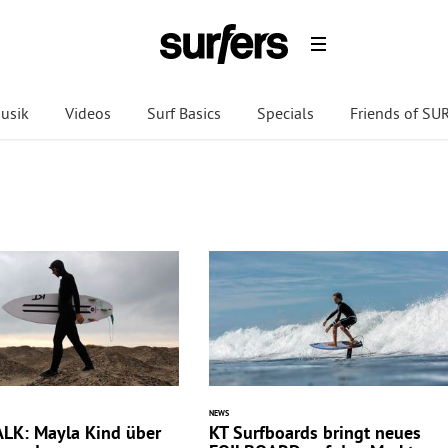
usik
Videos
Surf Basics
Specials
Friends of S
NEWS
LK: Mayla Kind über
KT Surfboards bringt neues