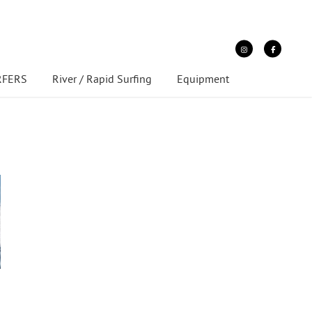
URFERS
River / Rapid Surfing
Equipment