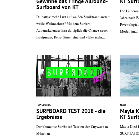
Gewinne das Fringe Allround-
KT Surf
Surfboard von KT
Die Leidensc
Du hättest mehr Lust auf weißen Sandstrand anstatt
Jahre nach B
weiße Weihnachten? Mit dem Surfers
Psychologie 
Adventskalender hast du täglich die Chance neues
Model, im...
Equipment, Reise-Gutscheine und vieles mehr...
TOP STORIES
NEWS
SURFBOARD TEST 2018 - die
Mayla K
Ergebnisse
KT Surf
Der ultimative Surfboard Test auf der Citywave in
Mayla Kind ke
München
SURF BASICS.