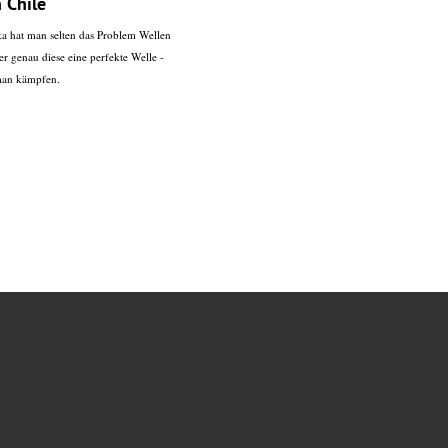
n Chile
a hat man selten das Problem Wellen
er genau diese eine perfekte Welle -
man kämpfen.