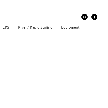
URFERS
River / Rapid Surfing
Equipment