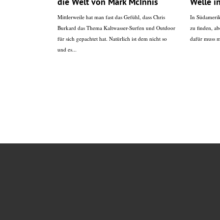
die Welt von Mark McInnis
Welle i
Mittlerweile hat man fast das Gefühl, dass Chris
In Südamerik
Burkard das Thema Kaltwasser-Surfen und Outdoor
zu finden, ab
für sich gepachtet hat. Natürlich ist dem nicht so
dafür muss 
und es...