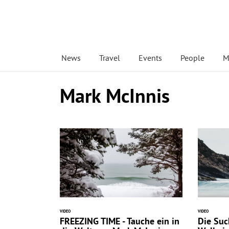
News
Travel
Events
People
M
Mark McInnis
VIDEO
VIDEO
FREEZING TIME - Tauche ein in
Die Suc