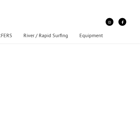
URFERS
River / Rapid Surfing
Equipment