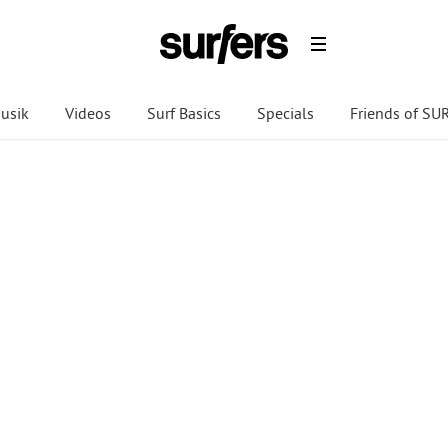
usik
Videos
Surf Basics
Specials
Friends of S