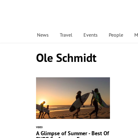
News
Travel
Events
People
M
Ole Schmidt
VIDEO
A Glimpse of Summer - Best Of