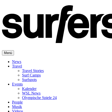
Menü
News
Travel
Travel Stories
Surf Camps
Surfspots
Events
Kalender
WSL News
Olympische Spiele 24
People
Musik
Videos