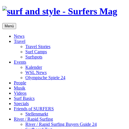
Menü
News
Travel
Travel Stories
Surf Camps
Surfspots
Events
Kalender
WSL News
Olympische Spiele 24
People
Musik
Videos
Surf Basics
Specials
Friends of SURFERS
Stellenmarkt
River / Rapid Surfing
River / Rapid Surfing Buyers Guide 24