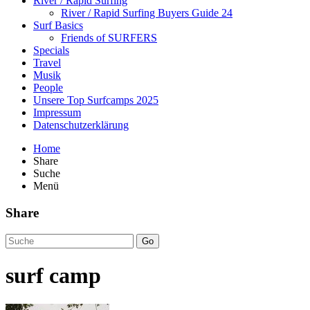
River / Rapid Surfing
River / Rapid Surfing Buyers Guide 24
Surf Basics
Friends of SURFERS
Specials
Travel
Musik
People
Unsere Top Surfcamps 2025
Impressum
Datenschutzerklärung
Home
Share
Suche
Menü
Share
Go
surf camp