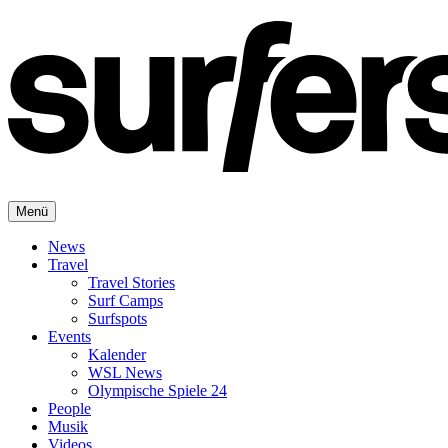
Menü
News
Travel
Travel Stories
Surf Camps
Surfspots
Events
Kalender
WSL News
Olympische Spiele 24
People
Musik
Videos