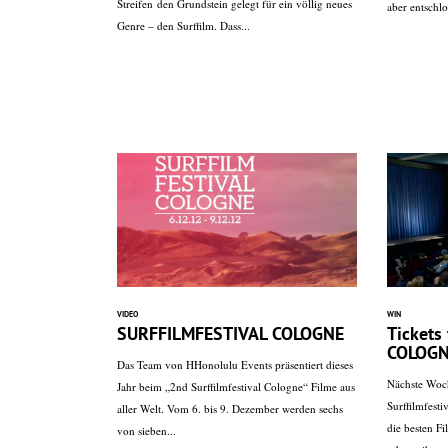
Streifen den Grundstein gelegt für ein völlig neues
aber entschlo
Genre – den Surffilm. Dass...
VIDEO
WIN
SURFFILMFESTIVAL COLOGNE
Tickets
COLOGN
Das Team von HHonolulu Events präsentiert dieses
Nächste Woch
Jahr beim „2nd Surffilmfestival Cologne“ Filme aus
Surffilmfest
aller Welt. Vom 6. bis 9. Dezember werden sechs
die besten Fi
von sieben...