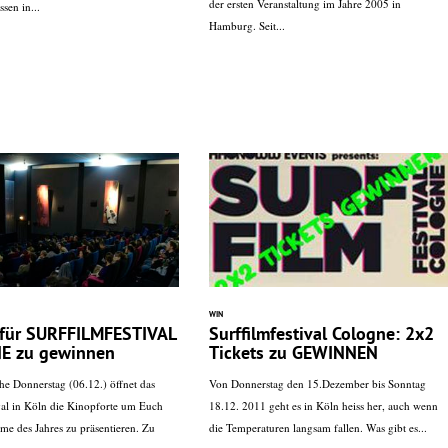
der ersten Veranstaltung im Jahre 2005 in
ssen in...
Hamburg. Seit...
WIN
 für SURFFILMFESTIVAL
Surffilmfestival Cologne: 2x2
E zu gewinnen
Tickets zu GEWINNEN
e Donnerstag (06.12.) öffnet das
Von Donnerstag den 15.Dezember bis Sonntag
ival in Köln die Kinopforte um Euch
18.12. 2011 geht es in Köln heiss her, auch wenn
lme des Jahres zu präsentieren. Zu
die Temperaturen langsam fallen. Was gibt es...