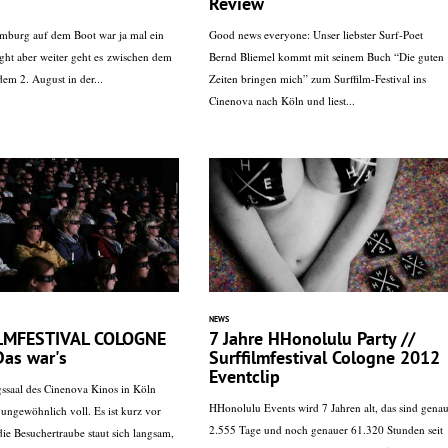
Review
mburg auf dem Boot war ja mal ein
Good news everyone: Unser liebster Surf-Poet
ight aber weiter geht es zwischen dem
Bernd Bliemel kommt mit seinem Buch “Die guten
dem 2. August in der...
Zeiten bringen mich” zum Surffilm-Festival ins
Cinenova nach Köln und liest...
NEWS
LMFESTIVAL COLOGNE
7 Jahre HHonolulu Party //
Das war's
Surffilmfestival Cologne 2012
Eventclip
saal des Cinenova Kinos in Köln
HHonolulu Events wird 7 Jahren alt, das sind gena
 ungewöhnlich voll. Es ist kurz vor
2.555 Tage und noch genauer 61.320 Stunden seit
ie Besuchertraube staut sich langsam,