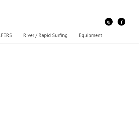
URFERS
River / Rapid Surfing
Equipment