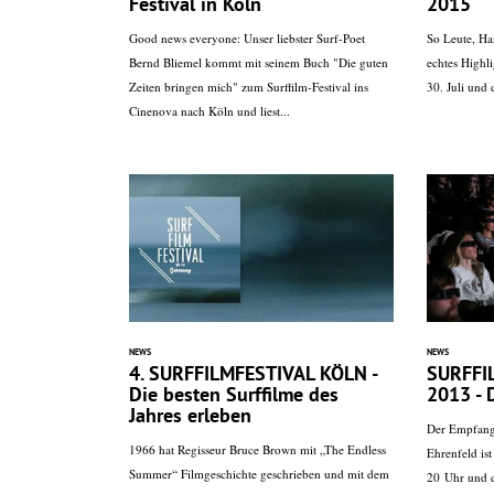
Festival in Köln
2015
Good news everyone: Unser liebster Surf-Poet
So Leute, Ha
Bernd Bliemel kommt mit seinem Buch "Die guten
echtes Highl
Zeiten bringen mich" zum Surffilm-Festival ins
30. Juli und 
Cinenova nach Köln und liest...
NEWS
NEWS
4. SURFFILMFESTIVAL KÖLN -
SURFFI
Die besten Surffilme des
2013 - 
Jahres erleben
Der Empfangs
1966 hat Regisseur Bruce Brown mit „The Endless
Ehrenfeld ist
Summer“ Filmgeschichte geschrieben und mit dem
20 Uhr und d