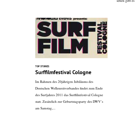
sehen gibt es
TOP STORIES
Surffilmfestival Cologne
Im Rahmen des 20jährigen Jubiläums des
Deutschen Wellenreitverbandes findet zum Ende
des Surfjahres 2011 das Surffilmfestival Cologne
statt. Zusätzlich zur Geburtstagsparty des DWV´s
am Samstag,...