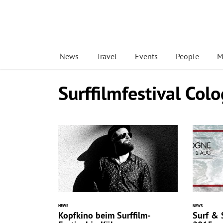
News
Travel
Events
People
M
Surffilmfestival Col
NEWS
NEWS
Kopfkino beim Surffilm-
Surf & 