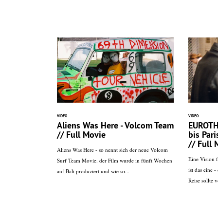
VIDEO
VIDEO
Aliens Was Here - Volcom Team
EUROTH
// Full Movie
bis Par
// Full
Aliens Was Here - so nennt sich der neue Volcom
Eine Vision f
Surf Team Movie. der Film wurde in fünft Wochen
ist das eine -
auf Bali produziert und wie so...
Reise sollte 