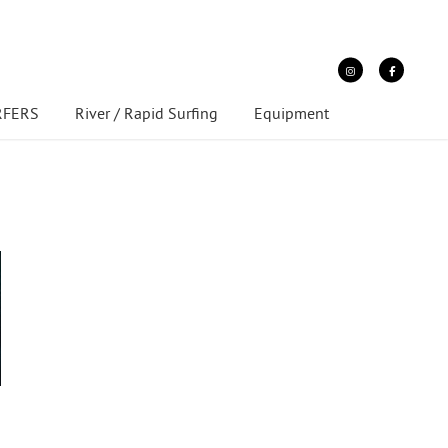
URFERS
River / Rapid Surfing
Equipment