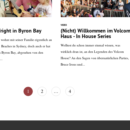
VIDEO
right in Byron Bay
(Nicht) Willkommen im Volco
Haus - In House Series
 wohnt mit seiner Familie eigentlich an
Wolltest du schon immer einmal wissen, was
 Beaches in Sydney, doch auch er hat
wirklich dran ist, an den Legenden des Volcom
as Byron Bay, abgesehen von den
House? An den Sagen von übernatürlichen Parties,
..
Bruce Irons und...
1
2
…
4