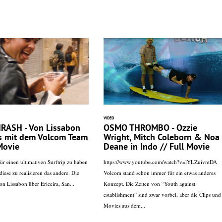
VIDEO
RASH - Von Lissabon
OSMO THROMBO - Ozzie
is mit dem Volcom Team
Wright, Mitch Coleborn & Noa
 Movie
Deane in Indo // Full Movie
ür einen ultimativen Surftrip zu haben
https://www.youtube.com/watch?v=lYLZuivntDA
 diese zu realisieren das andere. Die
Volcom stand schon immer für ein etwas anderes
von Lissabon über Ericeira, San...
Konzept. Die Zeiten von “Youth against
establishment” sind zwar vorbei, aber die Clips und
Movies aus dem...