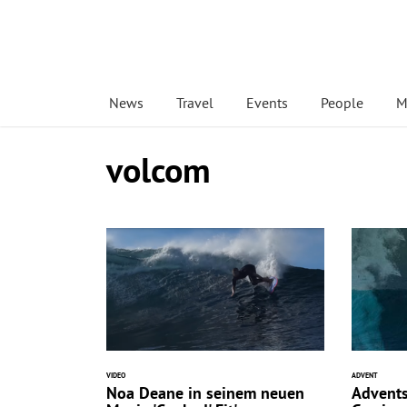
News
Travel
Events
People
M
volcom
VIDEO
ADVENT
Noa Deane in seinem neuen
Advents