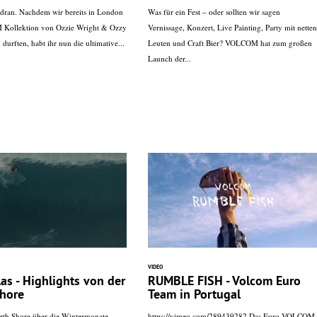
hr dran. Nachdem wir bereits in London
Was für ein Fest – oder sollten wir sagen
Kollektion von Ozzie Wright & Ozzy
Vernissage, Konzert, Live Painting, Party mit netten
durften, habt ihr nun die ultimative...
Leuten und Craft Bier? VOLCOM hat zum großen
Launch der...
VIDEO
las - Highlights von der
RUMBLE FISH - Volcom Euro
hore
Team in Portugal
rth Shore über die Wintermonate
https://vimeo.com/289439282 Das Euro VOLCOM