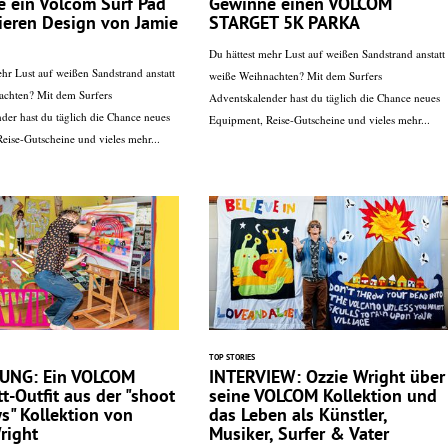
 ein Volcom Surf Pad
Gewinne einen VOLCOM
tieren Design von Jamie
STARGET 5K PARKA
Du hättest mehr Lust auf weißen Sandstrand anstatt
ehr Lust auf weißen Sandstrand anstatt
weiße Weihnachten? Mit dem Surfers
achten? Mit dem Surfers
Adventskalender hast du täglich die Chance neues
der hast du täglich die Chance neues
Equipment, Reise-Gutscheine und vieles mehr...
eise-Gutscheine und vieles mehr...
TOP STORIES
UNG: Ein VOLCOM
INTERVIEW: Ozzie Wright über
t-Outfit aus der "shoot
seine VOLCOM Kollektion und
s" Kollektion von
das Leben als Künstler,
right
Musiker, Surfer & Vater