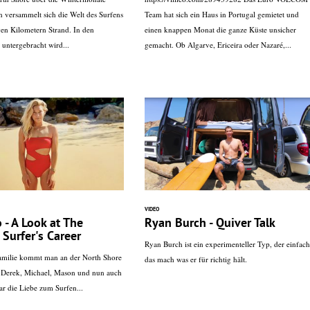
n versammelt sich die Welt des Surfens
Team hat sich ein Haus in Portugal gemietet und
en Kilometern Strand. In den
einen knappen Monat die ganze Küste unsicher
untergebracht wird...
gemacht. Ob Algarve, Ericeira oder Nazaré,...
VIDEO
 - A Look at The
Ryan Burch - Quiver Talk
Surfer's Career
Ryan Burch ist ein experimenteller Typ, der einfach
amilie kommt man an der North Shore
das mach was er für richtig hält.
. Derek, Michael, Mason und nun auch
ar die Liebe zum Surfen...