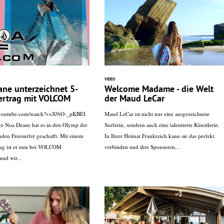
VIDEO
ne unterzeichnet 5-
Welcome Madame - die Welt
ertrag mit VOLCOM
der Maud LeCar
.youtube.com/watch?v=X9iO-_pKBEI
Maud LeCar ist nicht nur eine ausgezeichnete
ge Noa Deane hat es in den Olymp der
Surferin, sondern auch eine talentierte Künstlerin.
nden Freesurfer geschafft. Mit einem
In Ihrer Heimat Frankreich kann sie das perfekt
rag ist er nun bei VOLCOM
verbinden und ihre Sponsoren...
und wir...