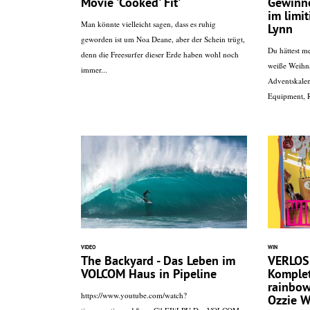
Movie 'Cooked' Fit'
Gewinne
im limi
Man könnte vielleicht sagen, dass es ruhig
Lynn
geworden ist um Noa Deane, aber der Schein trügt,
Du hättest m
denn die Freesurfer dieser Erde haben wohl noch
weiße Weihn
immer...
Adventskalen
Equipment, R
VIDEO
WIN
The Backyard - Das Leben im
VERLOS
VOLCOM Haus in Pipeline
Komplet
rainbow
https://www.youtube.com/watch?
Ozzie W