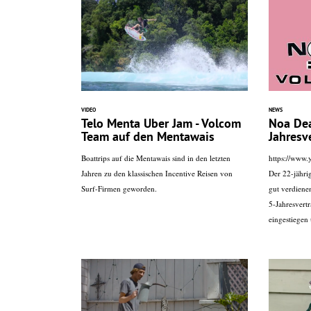
VIDEO
NEWS
Telo Menta Uber Jam - Volcom
Noa Dea
Team auf den Mentawais
Jahresv
Boattrips auf die Mentawais sind in den letzten
https://www
Jahren zu den klassischen Incentive Reisen von
Der 22-jähri
Surf-Firmen geworden.
gut verdiene
5-Jahresvert
eingestiegen 