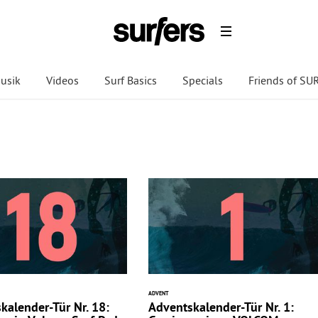
usik
Videos
Surf Basics
Specials
Friends of S
ADVENT
kalender-Tür Nr. 18:
Adventskalender-Tür Nr. 1: