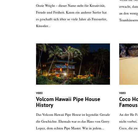
Ozzie Wright – dieser Name steht für Kreativität,
erwacht, dan
Freude und Freiheit. Kaum ein anderer Surfer hat
an den wenig
es geschafft sich über so viele Jahre als Freesurfer,
Teamhäusern 
Künstler...
VIDEO
VIDEO
Volcom Hawaii Pipe House
Coco Ho
History
Famous 
Das Volcom Hawaii Pipe House ist legendär. Gerade
An der Ho F
die Geschichte. Ehemals war es das Haus von Gerry
nicht vorbei
Lopez, dem echten Pipe Master. Wie in jedem...
Coco, die zw