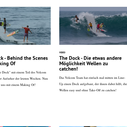
VIDEO
k - Behind the Scenes
The Dock - Die etwas andere
king Of
Möglichkeit Wellen zu
catchen!
e Dock" mit einem Teil des Volcom
Das Volcom Team hat einfach mal mitten im Line-
r Aufseher der letzten Wochen. Nun
Up einen Dock aufgebaut, der ihnen dabei hilft, die
e uns mit einem Making Of!
Wellen easy und ohne Take-Off zu catchen!