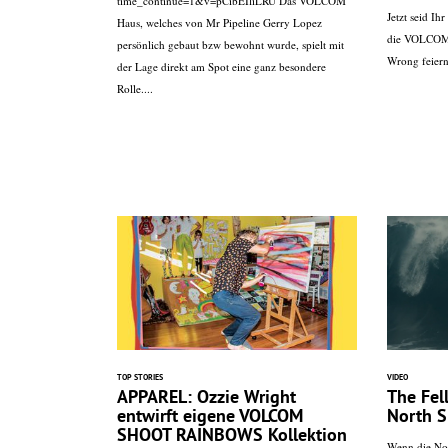
time_continue=1&v=pCibEIliLRU Das VOLCOM
Jetzt seid I
Haus, welches von Mr Pipeline Gerry Lopez
die VOLCOM 
persönlich gebaut bzw bewohnt wurde, spielt mit
Wrong feiern 
der Lage direkt am Spot eine ganz besondere
Rolle....
TOP STORIES
VIDEO
APPAREL: Ozzie Wright
The Fel
entwirft eigene VOLCOM
North S
SHOOT RAINBOWS Kollektion
Wenn die No