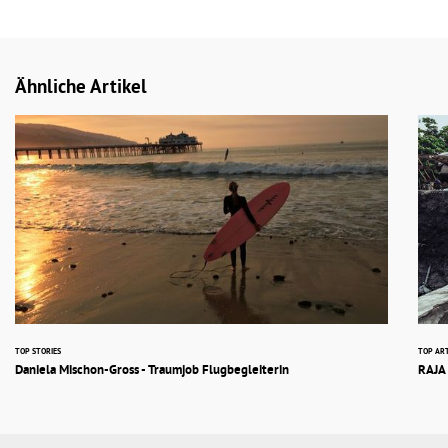
Ähnliche Artikel
TOP STORIES
TOP ART
Daniela Mischon-Gross - Traumjob Flugbegleiterin
RAJA 