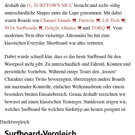
deshalb die
O₂ SURFTOWN MUC
besucht und sechs völlig
unterschiedliche Shapes unter die Lupe genommen. Mit dabei
waren Boards von
Channel Islands
,
Firewire
,
Lib Tech
,
NOA Surfboards
,
Delight Alliance
und
TORQ
. Vom
modernen Twin über vielseitige Allrounder bis hin zum
klassischen Everyday Shortboard war alles vertreten.
Dabei wurde schnell klar, dass es das beste Surfboard für den
Wavepool nicht gibt. Zu unterschiedlich sind Fahrstil, Können und
persönliche Vorlieben. Während einige Tester den „loosen“
Charakter eines Twins bevorzugten, überzeugten andere Boards
mit maximaler Kontrolle, einfacher Wellenausbeute oder einem
besonders breiten Einsatzbereich. Genau deshalb verzichten wir
bewusst auf einen klassischen Testsieger. Stattdessen zeigen wir,
welches Surfboard für welchen Surfertyp am besten geeignet ist.
Direktvergleich
Surfboard-Vergleich