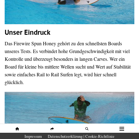
Unser Eindruck
Das Firewire Spun Honey gehört zu den schnellsten Boards
unseres Tests. Es verbindet hohe Grundgeschwindigkeit mit viel
Kontrolle und überzeugt besonders in langen Carves. Wer ein
Board für kleine bis mittlere Wellen sucht und Wert auf Stabilität
sowie einfaches Rail to Rail Surfen legt, wird hier schnell
glücklich.
HOME
SHARE
SUCHE
MENÜ
Impressum
Datenschutzerklärung | Cookie-Richtlinie