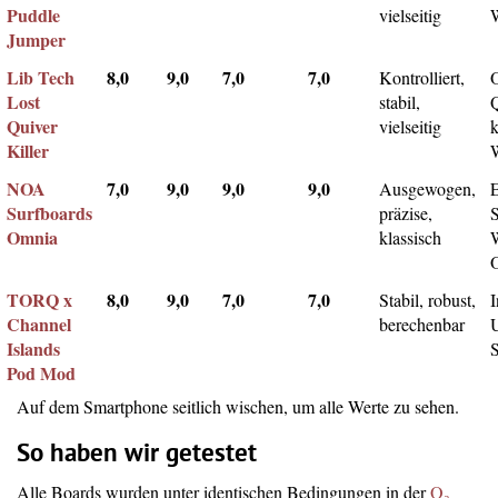
Puddle
vielseitig
Jumper
Lib Tech
8,0
9,0
7,0
7,0
Kontrolliert,
Lost
stabil,
Q
Quiver
vielseitig
k
Killer
NOA
7,0
9,0
9,0
9,0
Ausgewogen,
Surfboards
präzise,
Omnia
klassisch
TORQ x
8,0
9,0
7,0
7,0
Stabil, robust,
I
Channel
berechenbar
Islands
Pod Mod
Auf dem Smartphone seitlich wischen, um alle Werte zu sehen.
So haben wir getestet
Alle Boards wurden unter identischen Bedingungen in der
O₂