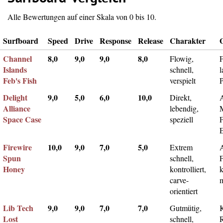
Alle Bewertungen auf einer Skala von 0 bis 10.
Surfboard
Speed
Drive
Response
Release
Charakter
Channel
8,0
9,0
9,0
8,0
Flowig,
F
Islands
schnell,
l
Feb's Fish
verspielt
Delight
9,0
5,0
6,0
10,0
Direkt,
A
Alliance
lebendig,
Space Case
speziell
Firewire
10,0
9,0
7,0
5,0
Extrem
Spun
schnell,
F
Honey
kontrolliert,
k
carve-
m
orientiert
Lib Tech
9,0
9,0
7,0
7,0
Gutmütig,
Lost
schnell,