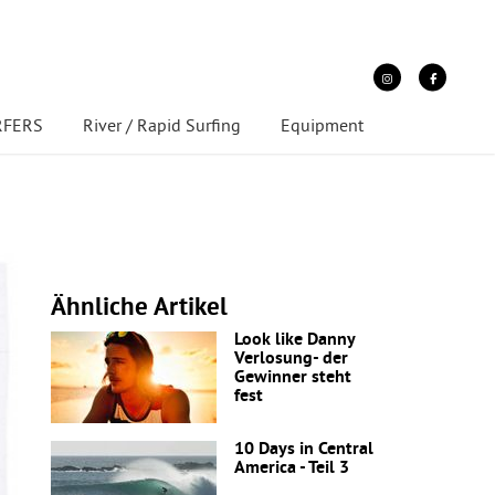
URFERS
River / Rapid Surfing
Equipment
Ähnliche Artikel
Look like Danny
Verlosung- der
Gewinner steht
fest
10 Days in Central
America - Teil 3