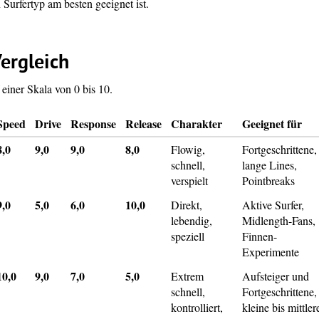
Surfertyp am besten geeignet ist.
ergleich
einer Skala von 0 bis 10.
Speed
Drive
Response
Release
Charakter
Geeignet für
8,0
9,0
9,0
8,0
Flowig,
Fortgeschrittene,
schnell,
lange Lines,
verspielt
Pointbreaks
9,0
5,0
6,0
10,0
Direkt,
Aktive Surfer,
lebendig,
Midlength-Fans,
speziell
Finnen-
Experimente
10,0
9,0
7,0
5,0
Extrem
Aufsteiger und
schnell,
Fortgeschrittene,
kontrolliert,
kleine bis mittler