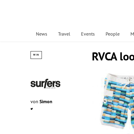
News
Travel
Events
People
M
RVCA lo
WIN
von
Simon