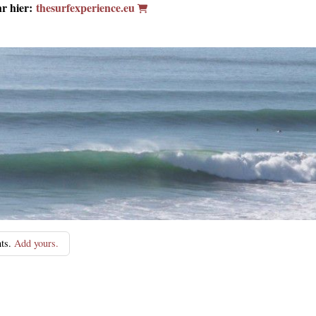
hr hier:
thesurfexperience.eu
ts.
Add yours.