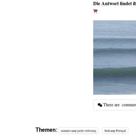
Die Antwort findet i
There are
commen
Themen:
summer camp guide verlosung
Surfcamp Portugal