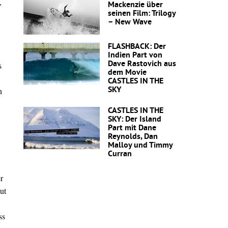
,
Mackenzie über
seinen Film: Trilogy
– New Wave
FLASHBACK: Der
Indien Part von
Dave Rastovich aus
s
dem Movie
CASTLES IN THE
SKY
h
CASTLES IN THE
SKY: Der Island
Part mit Dane
Reynolds, Dan
Malloy und Timmy
Curran
r
ut
ss