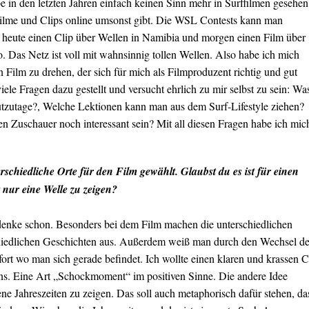
be in den letzten Jahren einfach keinen Sinn mehr in Surffilmen gesehen
 Filme und Clips online umsonst gibt. Die WSL Contests kann man
s heute einen Clip über Wellen in Namibia und morgen einen Film über
. Das Netz ist voll mit wahnsinnig tollen Wellen. Also habe ich mich
 Film zu drehen, der sich für mich als Filmproduzent richtig und gut
viele Fragen dazu gestellt und versucht ehrlich zu mir selbst zu sein: Wa
eutzutage?, Welche Lektionen kann man aus dem Surf-Lifestyle ziehen?
n Zuschauer noch interessant sein? Mit all diesen Fragen habe ich mic
rschiedliche Orte für den Film gewählt. Glaubst du es ist für einen
t nur eine Welle zu zeigen?
 denke schon. Besonders bei dem Film machen die unterschiedlichen
chiedlichen Geschichten aus. Außerdem weiß man durch den Wechsel de
ort wo man sich gerade befindet. Ich wollte einen klaren und krassen C
ns. Eine Art „Schockmoment“ im positiven Sinne. Die andere Idee
dene Jahreszeiten zu zeigen. Das soll auch metaphorisch dafür stehen, da