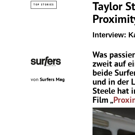
Taylor S
TOP STORIES
Proximit
Interview: K
Was passier
zweit auf e
beide Surfe
von
Surfers Mag
und in der 
Steele hat 
Film „
Proxi