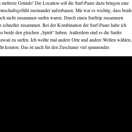
t mehrere Gründe! Die Location soll die Surf-Paare dazu bringen eine
nschaftsgefühl zueinander aufzubauen. Mir war es wichtig, dass beide
noch nicht zusammen surfen waren. Durch einen Surftrip zusammen
h schneller zusammen. Bei der Kombination der Surf-Paare habe ich
ss beide den gleichen „Spirit“ haben. Außerdem sind es die Surfer
Hawaii zu surfen. Ich wollte mal andere Orte und andere Wellen wählen,
cht kennen. Das ist auch für den Zuschauer viel spannender.