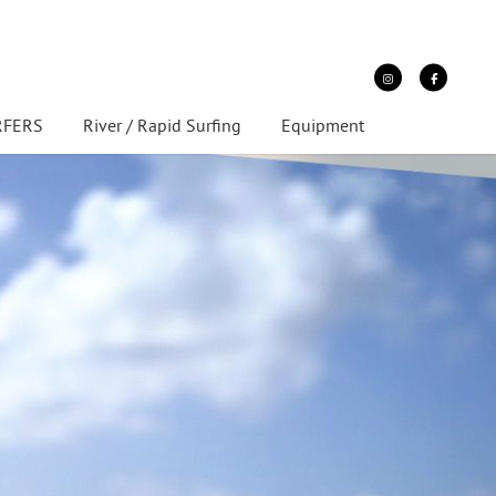
URFERS
River / Rapid Surfing
Equipment