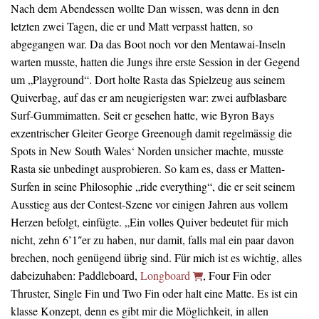
Nach dem Abendessen wollte Dan wissen, was denn in den
letzten zwei Tagen, die er und Matt verpasst hatten, so
abgegangen war. Da das Boot noch vor den Mentawai-Inseln
warten musste, hatten die Jungs ihre erste Session in der Gegend
um „Playground“. Dort holte Rasta das Spielzeug aus seinem
Quiverbag, auf das er am neugierigsten war: zwei aufblasbare
Surf-Gummimatten. Seit er gesehen hatte, wie Byron Bays
exzentrischer Gleiter George Greenough damit regelmässig die
Spots in New South Wales‘ Norden unsicher machte, musste
Rasta sie unbedingt ausprobieren. So kam es, dass er Matten-
Surfen in seine Philosophie „ride everything“, die er seit seinem
Ausstieg aus der Contest-Szene vor einigen Jahren aus vollem
Herzen befolgt, einfügte. „Ein volles Quiver bedeutet für mich
nicht, zehn 6’1″er zu haben, nur damit, falls mal ein paar davon
brechen, noch genügend übrig sind. Für mich ist es wichtig, alles
dabeizuhaben: Paddleboard,
Longboard
, Four Fin oder
Thruster, Single Fin und Two Fin oder halt eine Matte. Es ist ein
klasse Konzept, denn es gibt mir die Möglichkeit, in allen