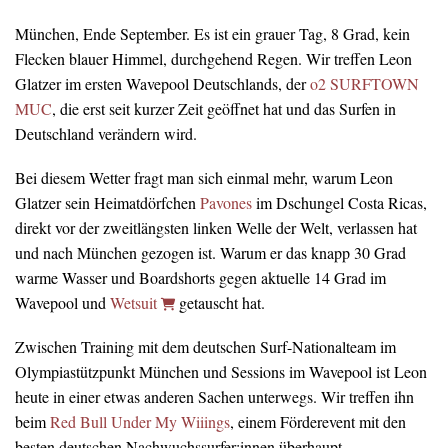
München, Ende September. Es ist ein grauer Tag, 8 Grad, kein
Flecken blauer Himmel, durchgehend Regen. Wir treffen Leon
Glatzer im ersten Wavepool Deutschlands, der
o2 SURFTOWN
MUC
, die erst seit kurzer Zeit geöffnet hat und das Surfen in
Deutschland verändern wird.
Bei diesem Wetter fragt man sich einmal mehr, warum Leon
Glatzer sein Heimatdörfchen
Pavones
im Dschungel Costa Ricas,
direkt vor der zweitlängsten linken Welle der Welt, verlassen hat
und nach München gezogen ist. Warum er das knapp 30 Grad
warme Wasser und Boardshorts gegen aktuelle 14 Grad im
Wavepool und
Wetsuit
getauscht hat.
Zwischen Training mit dem deutschen Surf-Nationalteam im
Olympiastützpunkt München und Sessions im Wavepool ist Leon
heute in einer etwas anderen Sachen unterwegs. Wir treffen ihn
beim
Red Bull Under My Wiiings
, einem Förderevent mit den
besten deutschen Nachwuchssurfer:innen überhaupt.