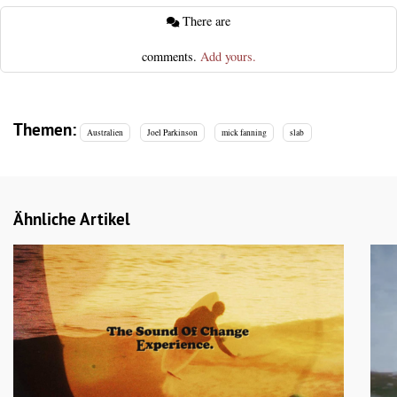
There are
comments.
Add yours.
Themen:
Australien
Joel Parkinson
mick fanning
slab
Ähnliche Artikel