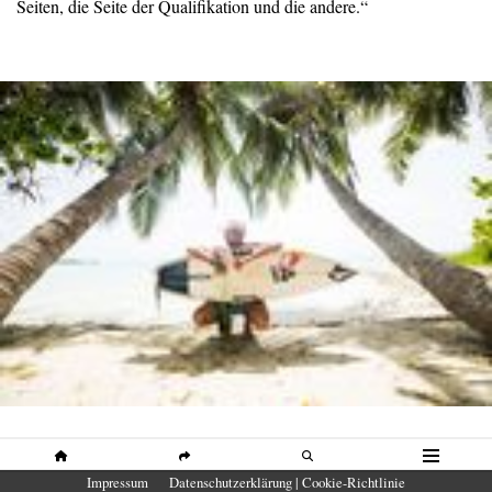
Seiten, die Seite der Qualifikation und die andere.“
Foto: Alexander Papis / Red Bull Content Pool
HOME
SHARE
SUCHE
MENÜ
Impressum
Datenschutzerklärung | Cookie-Richtlinie