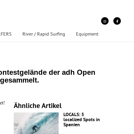
URFERS
River / Rapid Surfing
Equipment
ontestgelände der adh Open
 gesammelt.
et!
Ähnliche Artikel
LOCALS: 5
localized Spots in
Spanien