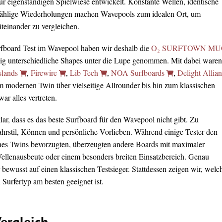
ur eigenständigen Spielwiese entwickelt. Konstante Wellen, identische
ählige Wiederholungen machen Wavepools zum idealen Ort, um
teinander zu vergleichen.
rfboard Test im Wavepool haben wir deshalb die
O₂ SURFTOWN MU
lig unterschiedliche Shapes unter die Lupe genommen. Mit dabei waren
slands
,
Firewire
,
Lib Tech
,
NOA Surfboards
,
Delight Allia
m modernen Twin über vielseitige Allrounder bis hin zum klassischen
r alles vertreten.
ar, dass es das beste Surfboard für den Wavepool nicht gibt. Zu
Fahrstil, Können und persönliche Vorlieben. Während einige Tester den
nes Twins bevorzugten, überzeugten andere Boards mit maximaler
Wellenausbeute oder einem besonders breiten Einsatzbereich. Genau
 bewusst auf einen klassischen Testsieger. Stattdessen zeigen wir, welc
Surfertyp am besten geeignet ist.