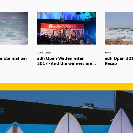
TOP STORIES
NEWS
 erste mal bei
adh Open Wellenreiten
adh Open 2017
2017 - And the winners are...
Recap