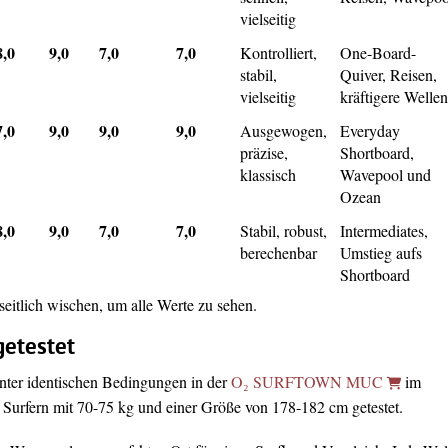
vielseitig
8,0
9,0
7,0
7,0
Kontrolliert,
One-Board-
stabil,
Quiver, Reisen,
vielseitig
kräftigere Welle
7,0
9,0
9,0
9,0
Ausgewogen,
Everyday
präzise,
Shortboard,
klassisch
Wavepool und
Ozean
8,0
9,0
7,0
7,0
Stabil, robust,
Intermediates,
berechenbar
Umstieg aufs
Shortboard
itlich wischen, um alle Werte zu sehen.
getestet
nter identischen Bedingungen in der
O₂ SURFTOWN MUC
im
urfern mit 70-75 kg und einer Größe von 178-182 cm getestet.