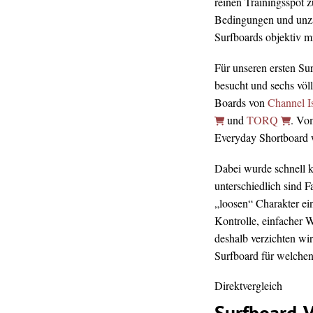
reinen Trainingsspot z
Bedingungen und unz
Surfboards objektiv mi
Für unseren ersten Su
besucht und sechs völ
Boards von
Channel I
und
TORQ
. Vo
Everyday Shortboard wa
Dabei wurde schnell kl
unterschiedlich sind 
„loosen“ Charakter ei
Kontrolle, einfacher 
deshalb verzichten wir
Surfboard für welchen 
Direktvergleich