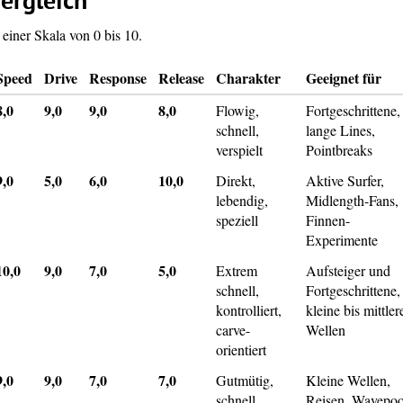
ergleich
einer Skala von 0 bis 10.
Speed
Drive
Response
Release
Charakter
Geeignet für
8,0
9,0
9,0
8,0
Flowig,
Fortgeschrittene,
schnell,
lange Lines,
verspielt
Pointbreaks
9,0
5,0
6,0
10,0
Direkt,
Aktive Surfer,
lebendig,
Midlength-Fans,
speziell
Finnen-
Experimente
10,0
9,0
7,0
5,0
Extrem
Aufsteiger und
schnell,
Fortgeschrittene,
kontrolliert,
kleine bis mittler
carve-
Wellen
orientiert
9,0
9,0
7,0
7,0
Gutmütig,
Kleine Wellen,
schnell,
Reisen, Wavepoo