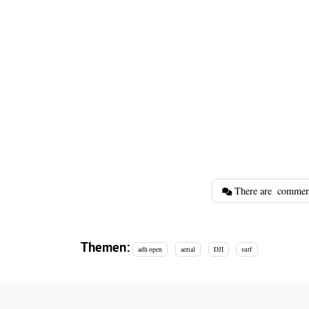
There are
commen
Themen:
adh open
aerial
DJI
surf