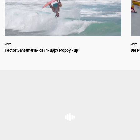
VIDEO
VIDEO
Hector Santamaria - der "Flippy Moppy Flip"
Die P