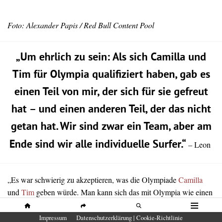
Foto: Alexander Papis / Red Bull Content Pool
„Um ehrlich zu sein: Als sich Camilla und
Tim für Olympia qualifiziert haben, gab es
einen Teil von mir, der sich für sie gefreut
hat – und einen anderen Teil, der das nicht
getan hat. Wir sind zwar ein Team, aber am
Ende sind wir alle individuelle Surfer.“
– Leon
„Es war schwierig zu akzeptieren, was die Olympiade
Camilla
und
Tim
geben würde. Man kann sich das mit Olympia wie einen
Kuchen vorstellen. Nach meiner Qualifikation 2021 hatte ich den
ganzen Kuchen für mich, selbst die Krümel. Und plötzlich wurde
HOME
SHARE
SUCHE
MENÜ
Impressum
Datenschutzerklärung | Cookie-Richtlinie