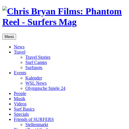
Menü
News
Travel
Travel Stories
Surf Camps
Surfspots
Events
Kalender
WSL News
Olympische Spiele 24
People
Musik
Videos
Surf Basics
Specials
Friends of SURFERS
Stellenmarkt