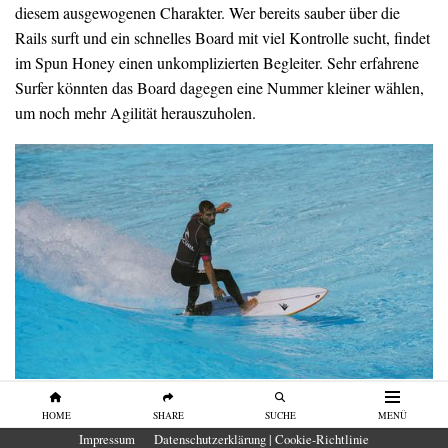
diesem ausgewogenen Charakter. Wer bereits sauber über die
Rails surft und ein schnelles Board mit viel Kontrolle sucht, findet
im Spun Honey einen unkomplizierten Begleiter. Sehr erfahrene
Surfer könnten das Board dagegen eine Nummer kleiner wählen,
um noch mehr Agilität herauszuholen.
Unser Eindruck
HOME
SHARE
SUCHE
MENÜ
Impressum
Datenschutzerklärung | Cookie-Richtlinie
Das Firewire Spun Honey gehört zu den schnellsten Boards