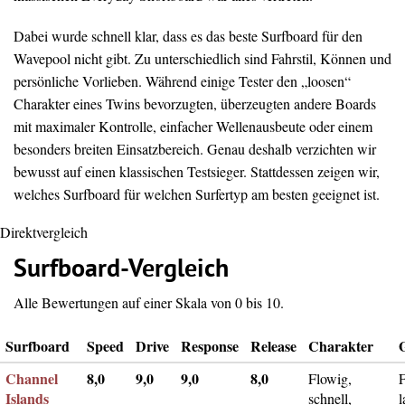
Dabei wurde schnell klar, dass es das beste Surfboard für den
Wavepool nicht gibt. Zu unterschiedlich sind Fahrstil, Können und
persönliche Vorlieben. Während einige Tester den „loosen“
Charakter eines Twins bevorzugten, überzeugten andere Boards
mit maximaler Kontrolle, einfacher Wellenausbeute oder einem
besonders breiten Einsatzbereich. Genau deshalb verzichten wir
bewusst auf einen klassischen Testsieger. Stattdessen zeigen wir,
welches Surfboard für welchen Surfertyp am besten geeignet ist.
Direktvergleich
Surfboard-Vergleich
Alle Bewertungen auf einer Skala von 0 bis 10.
Surfboard
Speed
Drive
Response
Release
Charakter
Channel
8,0
9,0
9,0
8,0
Flowig,
F
Islands
schnell,
l