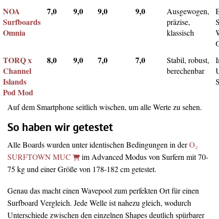
NOA
7,0
9,0
9,0
9,0
Ausgewogen,
Surfboards
präzise,
Omnia
klassisch
TORQ x
8,0
9,0
7,0
7,0
Stabil, robust,
I
Channel
berechenbar
Islands
Pod Mod
Auf dem Smartphone seitlich wischen, um alle Werte zu sehen.
So haben wir getestet
Alle Boards wurden unter identischen Bedingungen in der
O₂
SURFTOWN MUC
im Advanced Modus von Surfern mit 70-
75 kg und einer Größe von 178-182 cm getestet.
Genau das macht einen Wavepool zum perfekten Ort für einen
Surfboard Vergleich. Jede Welle ist nahezu gleich, wodurch
Unterschiede zwischen den einzelnen Shapes deutlich spürbarer