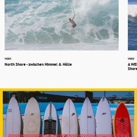
VIDEO
VIDEO
North Shore - zwischen Himmel & Hölle
A WE
Shor