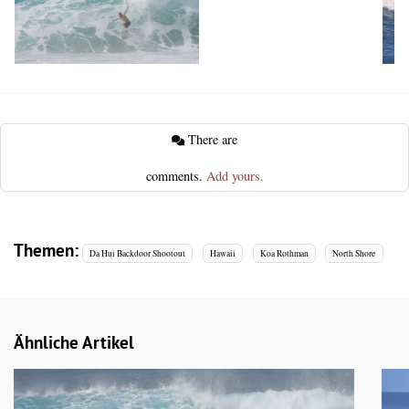
There are
comments.
Add yours.
Themen:
Da Hui Backdoor Shootout
Hawaii
Koa Rothman
North Shore
Ähnliche Artikel