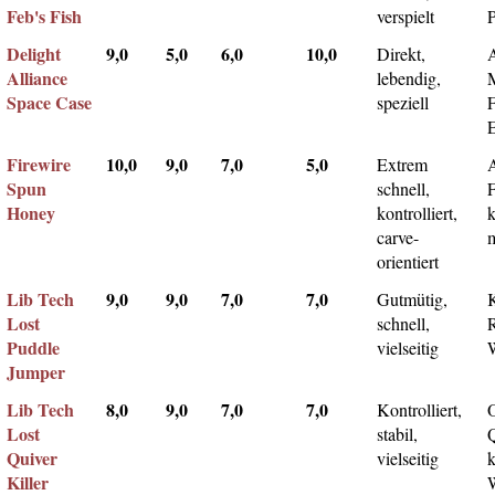
Feb's Fish
verspielt
Delight
9,0
5,0
6,0
10,0
Direkt,
A
Alliance
lebendig,
Space Case
speziell
Firewire
10,0
9,0
7,0
5,0
Extrem
Spun
schnell,
F
Honey
kontrolliert,
k
carve-
m
orientiert
Lib Tech
9,0
9,0
7,0
7,0
Gutmütig,
Lost
schnell,
Puddle
vielseitig
Jumper
Lib Tech
8,0
9,0
7,0
7,0
Kontrolliert,
Lost
stabil,
Q
Quiver
vielseitig
k
Killer