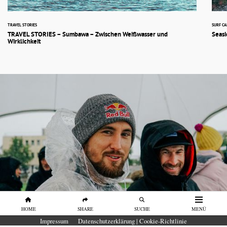
TRAVEL STORIES
SURF C
TRAVEL STORIES – Sumbawa – Zwischen Weißwasser und
Seasi
Wirklichkeit
HOME
SHARE
SUCHE
MENÜ
PORTRAITS
Impressum
Datenschutzerklärung | Cookie-Richtlinie