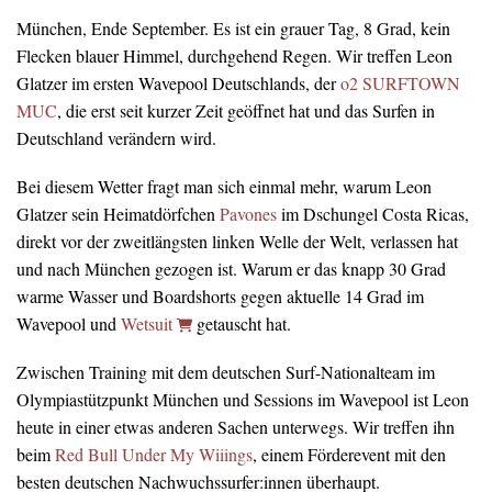
München, Ende September. Es ist ein grauer Tag, 8 Grad, kein
Flecken blauer Himmel, durchgehend Regen. Wir treffen Leon
Glatzer im ersten Wavepool Deutschlands, der
o2 SURFTOWN
MUC
, die erst seit kurzer Zeit geöffnet hat und das Surfen in
Deutschland verändern wird.
Bei diesem Wetter fragt man sich einmal mehr, warum Leon
Glatzer sein Heimatdörfchen
Pavones
im Dschungel Costa Ricas,
direkt vor der zweitlängsten linken Welle der Welt, verlassen hat
und nach München gezogen ist. Warum er das knapp 30 Grad
warme Wasser und Boardshorts gegen aktuelle 14 Grad im
Wavepool und
Wetsuit
getauscht hat.
Zwischen Training mit dem deutschen Surf-Nationalteam im
Olympiastützpunkt München und Sessions im Wavepool ist Leon
heute in einer etwas anderen Sachen unterwegs. Wir treffen ihn
beim
Red Bull Under My Wiiings
, einem Förderevent mit den
besten deutschen Nachwuchssurfer:innen überhaupt.