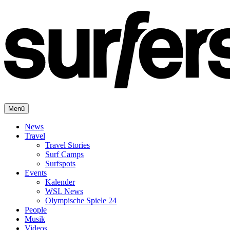
Menü
News
Travel
Travel Stories
Surf Camps
Surfspots
Events
Kalender
WSL News
Olympische Spiele 24
People
Musik
Videos