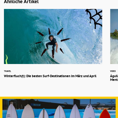
Ähnliche Artikel
TRAVEL
VIDEO
Winterfluch(t): Die besten Surf-Destinationen im März und April
Águil
Ment