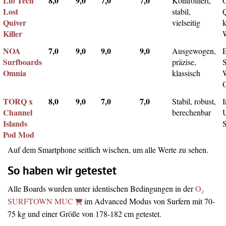
Lib Tech
8,0
9,0
7,0
7,0
Kontrolliert,
Lost
stabil,
Q
Quiver
vielseitig
k
Killer
NOA
7,0
9,0
9,0
9,0
Ausgewogen,
Surfboards
präzise,
Omnia
klassisch
TORQ x
8,0
9,0
7,0
7,0
Stabil, robust,
I
Channel
berechenbar
Islands
Pod Mod
Auf dem Smartphone seitlich wischen, um alle Werte zu sehen.
So haben wir getestet
Alle Boards wurden unter identischen Bedingungen in der
O₂
SURFTOWN MUC
im Advanced Modus von Surfern mit 70-
75 kg und einer Größe von 178-182 cm getestet.