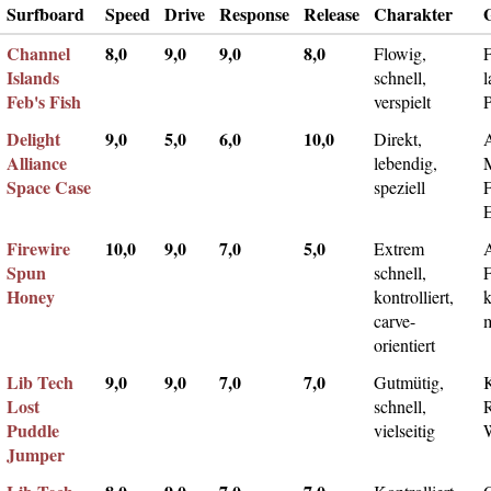
Surfboard
Speed
Drive
Response
Release
Charakter
Channel
8,0
9,0
9,0
8,0
Flowig,
F
Islands
schnell,
l
Feb's Fish
verspielt
Delight
9,0
5,0
6,0
10,0
Direkt,
A
Alliance
lebendig,
Space Case
speziell
Firewire
10,0
9,0
7,0
5,0
Extrem
Spun
schnell,
F
Honey
kontrolliert,
k
carve-
m
orientiert
Lib Tech
9,0
9,0
7,0
7,0
Gutmütig,
Lost
schnell,
Puddle
vielseitig
Jumper