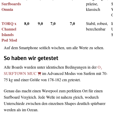
Surfboards
präzise,
Omnia
klassisch
TORQ x
8,0
9,0
7,0
7,0
Stabil, robust,
I
Channel
berechenbar
Islands
Pod Mod
Auf dem Smartphone seitlich wischen, um alle Werte zu sehen.
So haben wir getestet
Alle Boards wurden unter identischen Bedingungen in der
O₂
SURFTOWN MUC
im Advanced Modus von Surfern mit 70-
75 kg und einer Größe von 178-182 cm getestet.
Genau das macht einen Wavepool zum perfekten Ort für einen
Surfboard Vergleich. Jede Welle ist nahezu gleich, wodurch
Unterschiede zwischen den einzelnen Shapes deutlich spürbarer
werden als im Ozean.