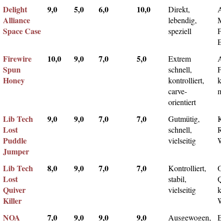
Delight
9,0
5,0
6,0
10,0
Direkt,
A
Alliance
lebendig,
Space Case
speziell
Firewire
10,0
9,0
7,0
5,0
Extrem
Spun
schnell,
F
Honey
kontrolliert,
k
carve-
m
orientiert
Lib Tech
9,0
9,0
7,0
7,0
Gutmütig,
Lost
schnell,
Puddle
vielseitig
Jumper
Lib Tech
8,0
9,0
7,0
7,0
Kontrolliert,
Lost
stabil,
Q
Quiver
vielseitig
k
Killer
NOA
7,0
9,0
9,0
9,0
Ausgewogen,