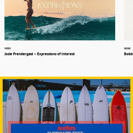
VIDEO
MUSIK
Josie Prendergast – Expressions of Interest
Bobby