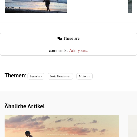
There are
comments.
Add yours.
Themen:
byron bay
Josie Prendergast
Mctavish
Ähnliche Artikel