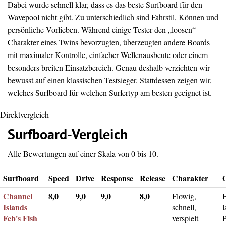
Dabei wurde schnell klar, dass es das beste Surfboard für den
Wavepool nicht gibt. Zu unterschiedlich sind Fahrstil, Können und
persönliche Vorlieben. Während einige Tester den „loosen“
Charakter eines Twins bevorzugten, überzeugten andere Boards
mit maximaler Kontrolle, einfacher Wellenausbeute oder einem
besonders breiten Einsatzbereich. Genau deshalb verzichten wir
bewusst auf einen klassischen Testsieger. Stattdessen zeigen wir,
welches Surfboard für welchen Surfertyp am besten geeignet ist.
Direktvergleich
Surfboard-Vergleich
Alle Bewertungen auf einer Skala von 0 bis 10.
Surfboard
Speed
Drive
Response
Release
Charakter
Channel
8,0
9,0
9,0
8,0
Flowig,
F
Islands
schnell,
l
Feb's Fish
verspielt