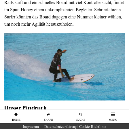
Rails surft und ein schnelles Board mit viel Kontrolle sucht, findet
im Spun Honey einen unkomplizierten Begleiter. Sehr erfahrene
Surfer könnten das Board dagegen eine Nummer kleiner wählen,
um noch mehr Agilität herauszuholen.
Unser Eindruck
Das Firewire Spun Honey gehört zu den schnellsten Boards
HOME
SHARE
SUCHE
MENÜ
unseres Tests. Es verbindet hohe Grundgeschwindigkeit mit viel
Impressum
Datenschutzerklärung | Cookie-Richtlinie