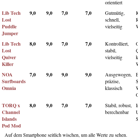
orientiert
Lib Tech
9,0
9,0
7,0
7,0
Gutmütig,
Lost
schnell,
Puddle
vielseitig
Jumper
Lib Tech
8,0
9,0
7,0
7,0
Kontrolliert,
Lost
stabil,
Q
Quiver
vielseitig
k
Killer
NOA
7,0
9,0
9,0
9,0
Ausgewogen,
Surfboards
präzise,
Omnia
klassisch
TORQ x
8,0
9,0
7,0
7,0
Stabil, robust,
I
Channel
berechenbar
Islands
Pod Mod
Auf dem Smartphone seitlich wischen, um alle Werte zu sehen.