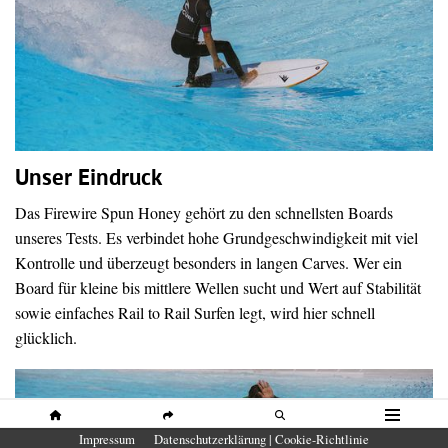
Unser Eindruck
Das Firewire Spun Honey gehört zu den schnellsten Boards
unseres Tests. Es verbindet hohe Grundgeschwindigkeit mit viel
Kontrolle und überzeugt besonders in langen Carves. Wer ein
Board für kleine bis mittlere Wellen sucht und Wert auf Stabilität
sowie einfaches Rail to Rail Surfen legt, wird hier schnell
glücklich.
HOME
SHARE
SUCHE
MENÜ
Impressum
Datenschutzerklärung | Cookie-Richtlinie