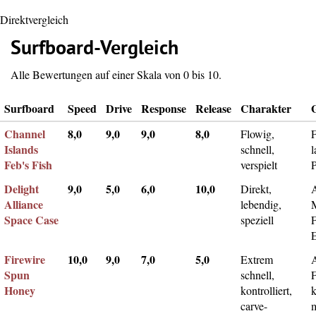
Direktvergleich
Surfboard-Vergleich
Alle Bewertungen auf einer Skala von 0 bis 10.
Surfboard
Speed
Drive
Response
Release
Charakter
Channel
8,0
9,0
9,0
8,0
Flowig,
F
Islands
schnell,
l
Feb's Fish
verspielt
Delight
9,0
5,0
6,0
10,0
Direkt,
A
Alliance
lebendig,
Space Case
speziell
Firewire
10,0
9,0
7,0
5,0
Extrem
Spun
schnell,
F
Honey
kontrolliert,
k
carve-
m