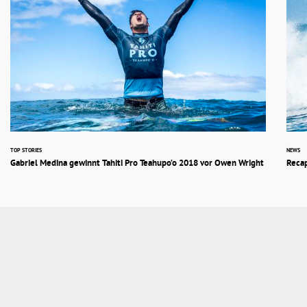
TOP STORIES
NEWS
Gabriel Medina gewinnt Tahiti Pro Teahupo’o 2018 vor Owen Wright
Recap