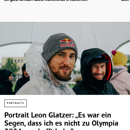
Ein ganz normals Mädels Wochenende in Kalifornien
Alex 
PORTRAITS
Portrait Leon Glatzer: „Es war ein
Segen, dass ich es nicht zu Olympia