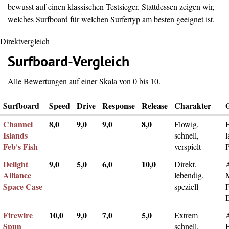
bewusst auf einen klassischen Testsieger. Stattdessen zeigen wir,
welches Surfboard für welchen Surfertyp am besten geeignet ist.
Direktvergleich
Surfboard-Vergleich
Alle Bewertungen auf einer Skala von 0 bis 10.
Surfboard
Speed
Drive
Response
Release
Charakter
Channel
8,0
9,0
9,0
8,0
Flowig,
F
Islands
schnell,
l
Feb's Fish
verspielt
Delight
9,0
5,0
6,0
10,0
Direkt,
A
Alliance
lebendig,
Space Case
speziell
Firewire
10,0
9,0
7,0
5,0
Extrem
Spun
schnell,
F