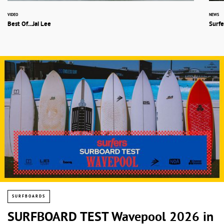
VIDEO
NEWS
Best Of...Jai Lee
Surfe
SURFBOARDS
SURFBOARD TEST Wavepool 2026 in