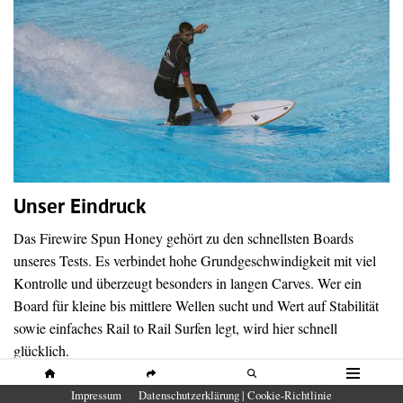
Unser Eindruck
Das Firewire Spun Honey gehört zu den schnellsten Boards
unseres Tests. Es verbindet hohe Grundgeschwindigkeit mit viel
Kontrolle und überzeugt besonders in langen Carves. Wer ein
Board für kleine bis mittlere Wellen sucht und Wert auf Stabilität
sowie einfaches Rail to Rail Surfen legt, wird hier schnell
glücklich.
HOME
SHARE
SUCHE
MENÜ
Impressum
Datenschutzerklärung | Cookie-Richtlinie