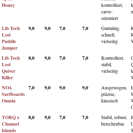
Honey
kontrolliert,
k
carve-
m
orientiert
Lib Tech
9,0
9,0
7,0
7,0
Gutmütig,
Lost
schnell,
Puddle
vielseitig
Jumper
Lib Tech
8,0
9,0
7,0
7,0
Kontrolliert,
Lost
stabil,
Q
Quiver
vielseitig
k
Killer
NOA
7,0
9,0
9,0
9,0
Ausgewogen,
Surfboards
präzise,
Omnia
klassisch
TORQ x
8,0
9,0
7,0
7,0
Stabil, robust,
I
Channel
berechenbar
Islands