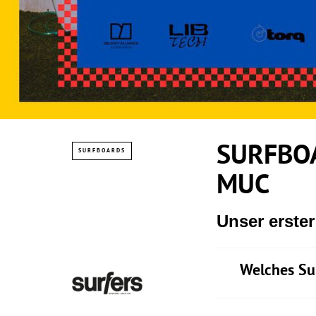
SURFBOA
SURFBOARDS
MUC
Unser erste
Welches Su