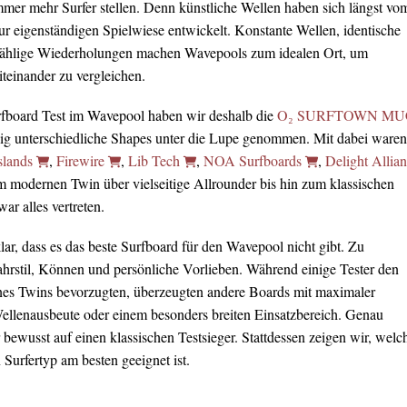
immer mehr Surfer stellen. Denn künstliche Wellen haben sich längst vo
ur eigenständigen Spielwiese entwickelt. Konstante Wellen, identische
ählige Wiederholungen machen Wavepools zum idealen Ort, um
teinander zu vergleichen.
rfboard Test im Wavepool haben wir deshalb die
O₂ SURFTOWN MU
lig unterschiedliche Shapes unter die Lupe genommen. Mit dabei waren
slands
,
Firewire
,
Lib Tech
,
NOA Surfboards
,
Delight Allia
m modernen Twin über vielseitige Allrounder bis hin zum klassischen
r alles vertreten.
ar, dass es das beste Surfboard für den Wavepool nicht gibt. Zu
Fahrstil, Können und persönliche Vorlieben. Während einige Tester den
nes Twins bevorzugten, überzeugten andere Boards mit maximaler
Wellenausbeute oder einem besonders breiten Einsatzbereich. Genau
 bewusst auf einen klassischen Testsieger. Stattdessen zeigen wir, welc
Surfertyp am besten geeignet ist.