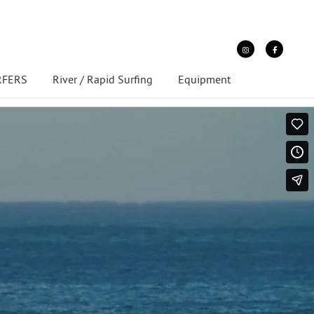
URFERS
River / Rapid Surfing
Equipment