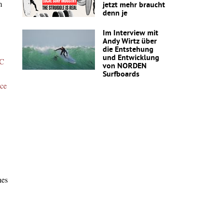
m
jetzt mehr braucht
denn je
Im Interview mit
Andy Wirtz über
die Entstehung
und Entwicklung
C
von NORDEN
Surfboards
nce
hes