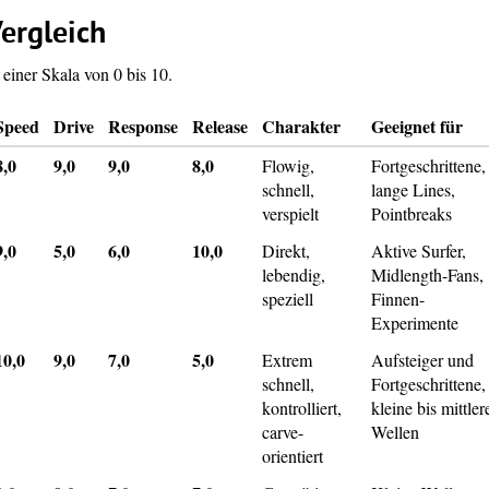
ergleich
einer Skala von 0 bis 10.
Speed
Drive
Response
Release
Charakter
Geeignet für
8,0
9,0
9,0
8,0
Flowig,
Fortgeschrittene,
schnell,
lange Lines,
verspielt
Pointbreaks
9,0
5,0
6,0
10,0
Direkt,
Aktive Surfer,
lebendig,
Midlength-Fans,
speziell
Finnen-
Experimente
10,0
9,0
7,0
5,0
Extrem
Aufsteiger und
schnell,
Fortgeschrittene,
kontrolliert,
kleine bis mittler
carve-
Wellen
orientiert