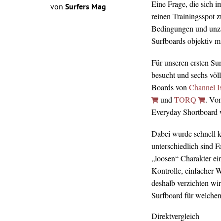
Eine Frage, die sich 
von
Surfers Mag
reinen Trainingsspot z
Bedingungen und unz
Surfboards objektiv mi
Für unseren ersten Su
besucht und sechs völ
Boards von
Channel I
und
TORQ
. Vo
Everyday Shortboard wa
Dabei wurde schnell kl
unterschiedlich sind 
„loosen“ Charakter ei
Kontrolle, einfacher 
deshalb verzichten wir
Surfboard für welchen 
Direktvergleich