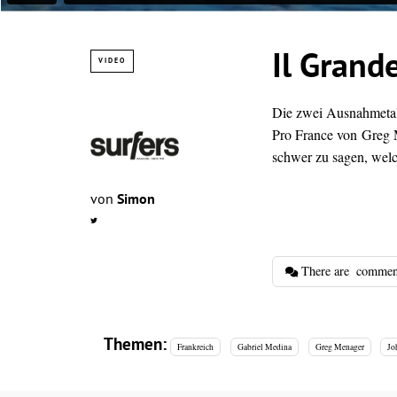
Il Grand
VIDEO
Die zwei Ausnahmetal
Pro France von
Greg M
schwer zu sagen, welc
von
Simon
There are
commen
Themen:
Frankreich
Gabriel Medina
Greg Menager
Jo