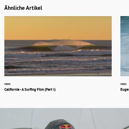
Ähnliche Artikel
VIDEO
VIDEO
California - A Surfing Film (Part I)
Eugen