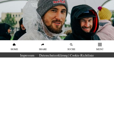
HOME
SHARE
SUCHE
MENÜ
PORTRAITS
Impressum
Datenschutzerklärung | Cookie-Richtlinie
Portrait Leon Glatzer: „Es war ein
Segen, dass ich es nicht zu Olympia
2024 geschafft habe”
Leon Glatzer über das Tief nach den
Olympics 2021 und warum er mehr sein
will als nur der erste deutsche Surfer bei
Olympia