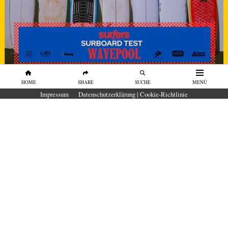
HOME
SHARE
SUCHE
MENÜ
SURFBOARDS
Impressum
Datenschutzerklärung | Cookie-Richtlinie
SURFBOARD TEST Wavepool 2026 in
der O2 Surftown MUC
Unser erster Surfboard-Test in der O₂
SURFTOWN MUC