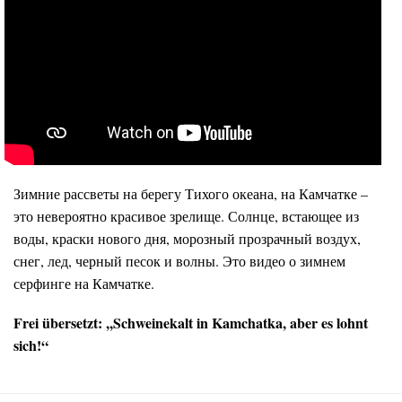
Зимние рассветы на берегу Тихого океана, на Камчатке –
это невероятно красивое зрелище. Солнце, встающее из
воды, краски нового дня, морозный прозрачный воздух,
снег, лед, черный песок и волны. Это видео о зимнем
серфинге на Камчатке.
Frei übersetzt: ,,Schweinekalt in Kamchatka, aber es lohnt
sich!“