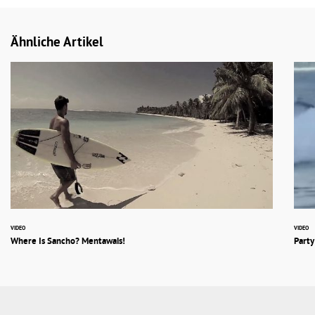
Ähnliche Artikel
VIDEO
VIDEO
Where Is Sancho? Mentawais!
Party