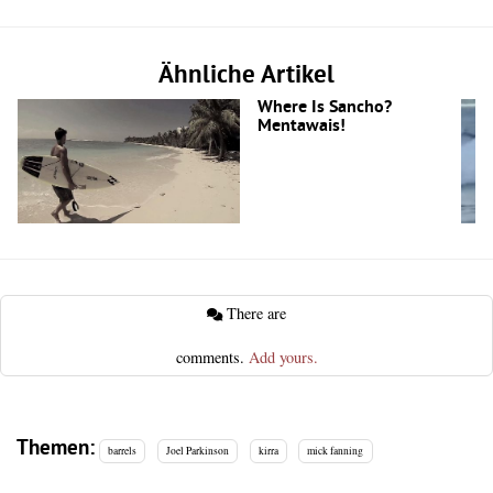
Ähnliche Artikel
Where Is Sancho?
Mentawais!
There are
comments.
Add yours.
Themen:
barrels
Joel Parkinson
kirra
mick fanning