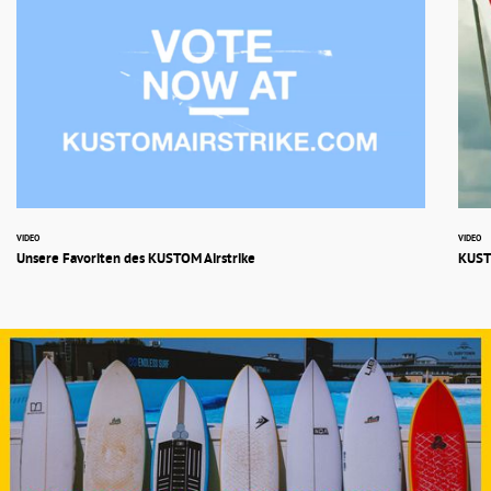
VIDEO
VIDEO
Unsere Favoriten des KUSTOM Airstrike
KUSTO