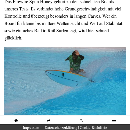
Das Firewire Spun Honey gehört zu den schnellsten Boards
unseres Tests. Es verbindet hohe Grundgeschwindigkeit mit viel
Kontrolle und überzeugt besonders in langen Carves. Wer ein
Board für kleine bis mittlere Wellen sucht und Wert auf Stabilität
sowie einfaches Rail to Rail Surfen legt, wird hier schnell
glücklich.
Firewire Spun Honey
HOME
SHARE
SUCHE
MENÜ
Impressum
Datenschutzerklärung | Cookie-Richtlinie