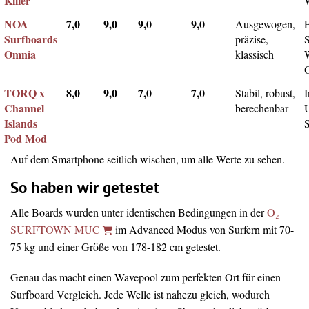
Killer
NOA
7,0
9,0
9,0
9,0
Ausgewogen,
Surfboards
präzise,
Omnia
klassisch
TORQ x
8,0
9,0
7,0
7,0
Stabil, robust,
I
Channel
berechenbar
Islands
Pod Mod
Auf dem Smartphone seitlich wischen, um alle Werte zu sehen.
So haben wir getestet
Alle Boards wurden unter identischen Bedingungen in der
O₂
SURFTOWN MUC
im Advanced Modus von Surfern mit 70-
75 kg und einer Größe von 178-182 cm getestet.
Genau das macht einen Wavepool zum perfekten Ort für einen
Surfboard Vergleich. Jede Welle ist nahezu gleich, wodurch