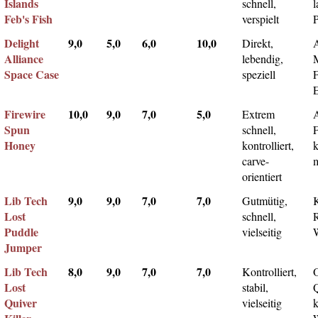
Islands
schnell,
l
Feb's Fish
verspielt
Delight
9,0
5,0
6,0
10,0
Direkt,
A
Alliance
lebendig,
Space Case
speziell
Firewire
10,0
9,0
7,0
5,0
Extrem
Spun
schnell,
F
Honey
kontrolliert,
k
carve-
m
orientiert
Lib Tech
9,0
9,0
7,0
7,0
Gutmütig,
Lost
schnell,
Puddle
vielseitig
Jumper
Lib Tech
8,0
9,0
7,0
7,0
Kontrolliert,
Lost
stabil,
Q
Quiver
vielseitig
k