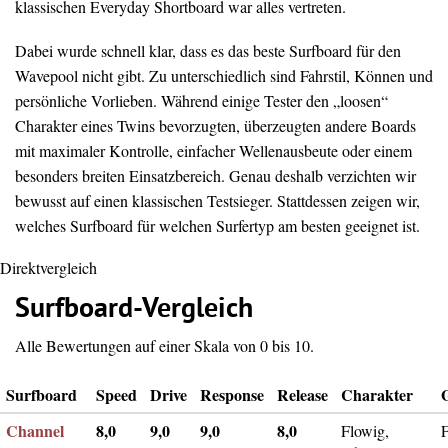
klassischen Everyday Shortboard war alles vertreten.
Dabei wurde schnell klar, dass es das beste Surfboard für den
Wavepool nicht gibt. Zu unterschiedlich sind Fahrstil, Können und
persönliche Vorlieben. Während einige Tester den „loosen“
Charakter eines Twins bevorzugten, überzeugten andere Boards
mit maximaler Kontrolle, einfacher Wellenausbeute oder einem
besonders breiten Einsatzbereich. Genau deshalb verzichten wir
bewusst auf einen klassischen Testsieger. Stattdessen zeigen wir,
welches Surfboard für welchen Surfertyp am besten geeignet ist.
Direktvergleich
Surfboard-Vergleich
Alle Bewertungen auf einer Skala von 0 bis 10.
Surfboard
Speed
Drive
Response
Release
Charakter
Channel
8,0
9,0
9,0
8,0
Flowig,
F