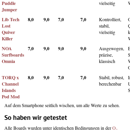
Puddle
vielseitig
Jumper
Lib Tech
8,0
9,0
7,0
7,0
Kontrolliert,
Lost
stabil,
Q
Quiver
vielseitig
k
Killer
NOA
7,0
9,0
9,0
9,0
Ausgewogen,
Surfboards
präzise,
Omnia
klassisch
TORQ x
8,0
9,0
7,0
7,0
Stabil, robust,
I
Channel
berechenbar
Islands
Pod Mod
Auf dem Smartphone seitlich wischen, um alle Werte zu sehen.
So haben wir getestet
Alle Boards wurden unter identischen Bedingungen in der
O₂