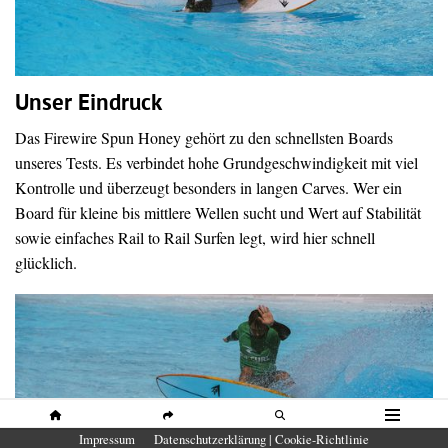
Unser Eindruck
Das Firewire Spun Honey gehört zu den schnellsten Boards
unseres Tests. Es verbindet hohe Grundgeschwindigkeit mit viel
Kontrolle und überzeugt besonders in langen Carves. Wer ein
Board für kleine bis mittlere Wellen sucht und Wert auf Stabilität
sowie einfaches Rail to Rail Surfen legt, wird hier schnell
glücklich.
HOME
SHARE
SUCHE
MENÜ
Impressum
Datenschutzerklärung | Cookie-Richtlinie