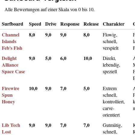
Alle Bewertungen auf einer Skala von 0 bis 10.
Surfboard
Speed
Drive
Response
Release
Charakter
Channel
8,0
9,0
9,0
8,0
Flowig,
F
Islands
schnell,
l
Feb's Fish
verspielt
Delight
9,0
5,0
6,0
10,0
Direkt,
A
Alliance
lebendig,
Space Case
speziell
Firewire
10,0
9,0
7,0
5,0
Extrem
Spun
schnell,
F
Honey
kontrolliert,
k
carve-
m
orientiert
Lib Tech
9,0
9,0
7,0
7,0
Gutmütig,
Lost
schnell,