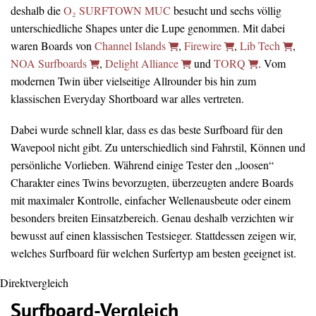
deshalb die
O₂ SURFTOWN MUC
besucht und sechs völlig
unterschiedliche Shapes unter die Lupe genommen. Mit dabei
waren Boards von
Channel Islands
,
Firewire
,
Lib Tech
,
NOA Surfboards
,
Delight Alliance
und
TORQ
. Vom
modernen Twin über vielseitige Allrounder bis hin zum
klassischen Everyday Shortboard war alles vertreten.
Dabei wurde schnell klar, dass es das beste Surfboard für den
Wavepool nicht gibt. Zu unterschiedlich sind Fahrstil, Können und
persönliche Vorlieben. Während einige Tester den „loosen“
Charakter eines Twins bevorzugten, überzeugten andere Boards
mit maximaler Kontrolle, einfacher Wellenausbeute oder einem
besonders breiten Einsatzbereich. Genau deshalb verzichten wir
bewusst auf einen klassischen Testsieger. Stattdessen zeigen wir,
welches Surfboard für welchen Surfertyp am besten geeignet ist.
Direktvergleich
Surfboard-Vergleich