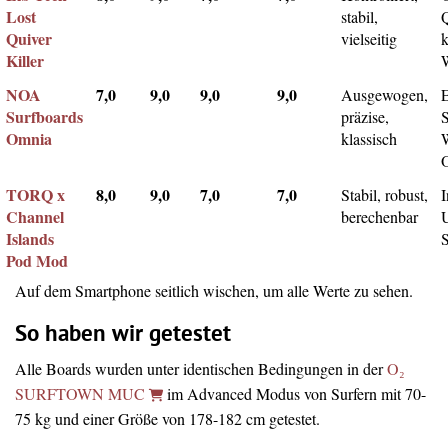
Lost
stabil,
Q
Quiver
vielseitig
k
Killer
NOA
7,0
9,0
9,0
9,0
Ausgewogen,
Surfboards
präzise,
Omnia
klassisch
TORQ x
8,0
9,0
7,0
7,0
Stabil, robust,
I
Channel
berechenbar
Islands
Pod Mod
Auf dem Smartphone seitlich wischen, um alle Werte zu sehen.
So haben wir getestet
Alle Boards wurden unter identischen Bedingungen in der
O₂
SURFTOWN MUC
im Advanced Modus von Surfern mit 70-
75 kg und einer Größe von 178-182 cm getestet.