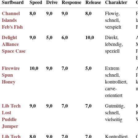
Surfboard
Speed
Drive
Response
Release
Charakter
Channel
8,0
9,0
9,0
8,0
Flowig,
F
Islands
schnell,
l
Feb's Fish
verspielt
Delight
9,0
5,0
6,0
10,0
Direkt,
A
Alliance
lebendig,
Space Case
speziell
Firewire
10,0
9,0
7,0
5,0
Extrem
Spun
schnell,
F
Honey
kontrolliert,
k
carve-
m
orientiert
Lib Tech
9,0
9,0
7,0
7,0
Gutmütig,
Lost
schnell,
Puddle
vielseitig
Jumper
Lib Tech
8,0
9,0
7,0
7,0
Kontrolliert,