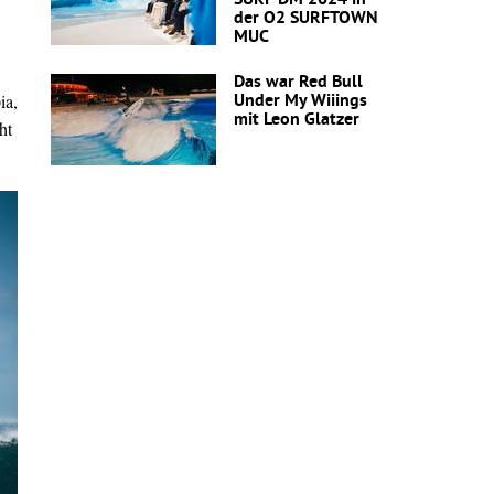
SURF DM 2024 in
der O2 SURFTOWN
MUC
Das war Red Bull
ia,
Under My Wiiings
mit Leon Glatzer
ht