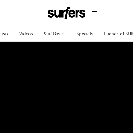
usik
Videos
Surf Basics
Specials
Friends of S