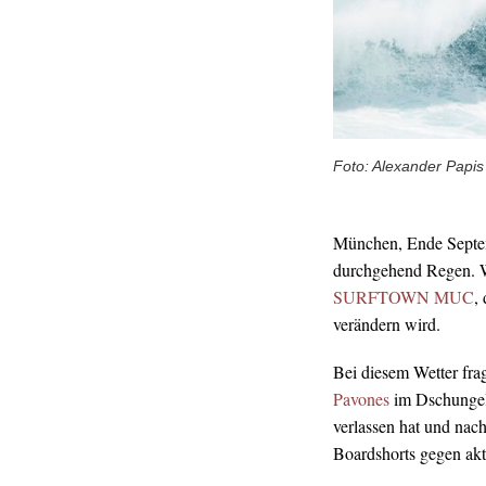
Foto: Alexander Papis
München, Ende Septemb
durchgehend Regen. W
SURFTOWN MUC
,
verändern wird.
Bei diesem Wetter fra
Pavones
im Dschungel 
verlassen hat und na
Boardshorts gegen ak