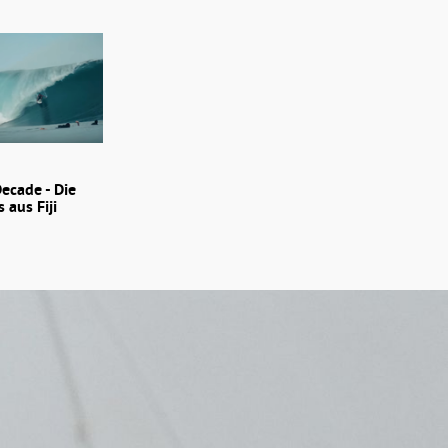
Decade - Die
 aus Fiji