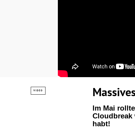
Massives
VIDEO
Im Mai rollt
Cloudbreak w
habt!