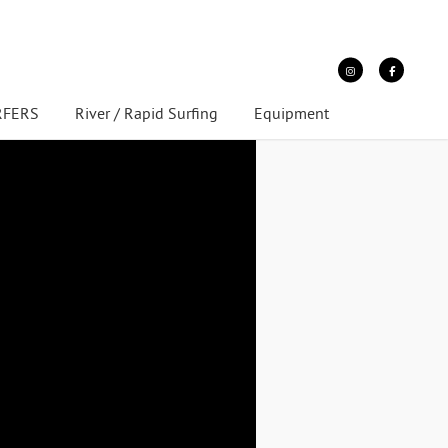
URFERS
River / Rapid Surfing
Equipment