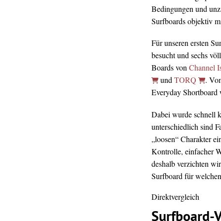
Bedingungen und unz
Surfboards objektiv mi
Für unseren ersten Su
besucht und sechs völ
Boards von
Channel I
und
TORQ
. Vo
Everyday Shortboard wa
Dabei wurde schnell kl
unterschiedlich sind 
„loosen“ Charakter ei
Kontrolle, einfacher 
deshalb verzichten wir
Surfboard für welchen 
Direktvergleich
Surfboard-V