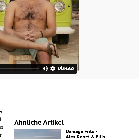
er
hr
Ähnliche Artikel
st
Damage Frito -
r
Alex Knost & Ellis