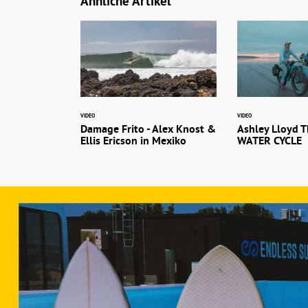
Ähnliche Artikel
VIDEO
VIDEO
Damage Frito - Alex Knost &
Ashley Lloyd 
Ellis Ericson in Mexiko
WATER CYCLE