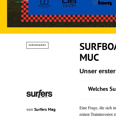
SURFBOA
SURFBOARDS
MUC
Unser erste
Welches Su
Eine Frage, die sich 
von
Surfers Mag
reinen Trainingsspot z