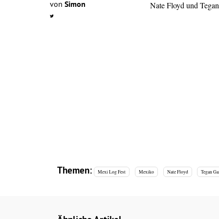
von
Simon
Nate Floyd und Tegan
Themen:
Mexi Log Fest
Mexiko
Nate Floyd
Tegan Ga