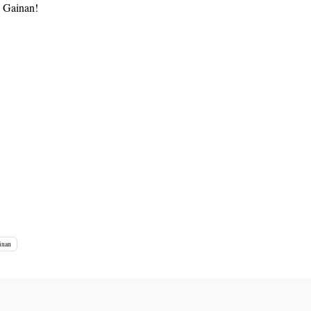
 Gainan!
inan