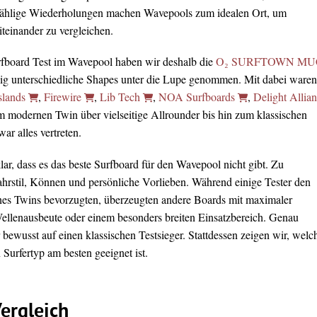
ählige Wiederholungen machen Wavepools zum idealen Ort, um
teinander zu vergleichen.
rfboard Test im Wavepool haben wir deshalb die
O₂ SURFTOWN MU
lig unterschiedliche Shapes unter die Lupe genommen. Mit dabei waren
slands
,
Firewire
,
Lib Tech
,
NOA Surfboards
,
Delight Allia
m modernen Twin über vielseitige Allrounder bis hin zum klassischen
r alles vertreten.
ar, dass es das beste Surfboard für den Wavepool nicht gibt. Zu
Fahrstil, Können und persönliche Vorlieben. Während einige Tester den
nes Twins bevorzugten, überzeugten andere Boards mit maximaler
Wellenausbeute oder einem besonders breiten Einsatzbereich. Genau
 bewusst auf einen klassischen Testsieger. Stattdessen zeigen wir, welc
Surfertyp am besten geeignet ist.
ergleich