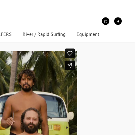
URFERS
River / Rapid Surfing
Equipment