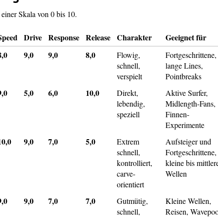
einer Skala von 0 bis 10.
Speed
Drive
Response
Release
Charakter
Geeignet für
8,0
9,0
9,0
8,0
Flowig,
Fortgeschrittene,
schnell,
lange Lines,
verspielt
Pointbreaks
9,0
5,0
6,0
10,0
Direkt,
Aktive Surfer,
lebendig,
Midlength-Fans,
speziell
Finnen-
Experimente
10,0
9,0
7,0
5,0
Extrem
Aufsteiger und
schnell,
Fortgeschrittene,
kontrolliert,
kleine bis mittler
carve-
Wellen
orientiert
9,0
9,0
7,0
7,0
Gutmütig,
Kleine Wellen,
schnell,
Reisen, Wavepoo