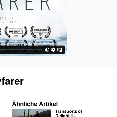
farer
Ähnliche Artikel
Transports of
Delight II –