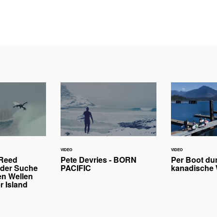
VIDEO
VIDEO
Reed
Pete Devries - BORN
Per Boot du
 der Suche
PACIFIC
kanadische 
n Wellen
r Island