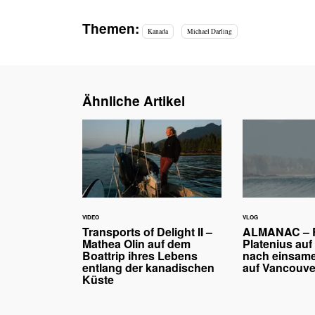
Themen:
Kanada
Michael Darling
Ähnliche Artikel
VIDEO
VLOG
Transports of Delight II –
ALMANAC – 
Mathea Olin auf dem
Platenius auf
Boattrip ihres Lebens
nach einsame
entlang der kanadischen
auf Vancouve
Küste