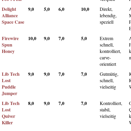
Delight
9,0
5,0
6,0
10,0
Direkt,
A
Alliance
lebendig,
Space Case
speziell
Firewire
10,0
9,0
7,0
5,0
Extrem
Spun
schnell,
F
Honey
kontrolliert,
k
carve-
m
orientiert
Lib Tech
9,0
9,0
7,0
7,0
Gutmütig,
Lost
schnell,
Puddle
vielseitig
Jumper
Lib Tech
8,0
9,0
7,0
7,0
Kontrolliert,
Lost
stabil,
Q
Quiver
vielseitig
k
Killer