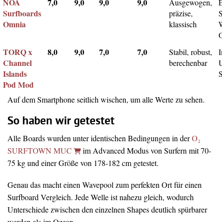
NOA
7,0
9,0
9,0
9,0
Ausgewogen,
Surfboards
präzise,
Omnia
klassisch
TORQ x
8,0
9,0
7,0
7,0
Stabil, robust,
I
Channel
berechenbar
Islands
Pod Mod
Auf dem Smartphone seitlich wischen, um alle Werte zu sehen.
So haben wir getestet
Alle Boards wurden unter identischen Bedingungen in der
O₂
SURFTOWN MUC
im Advanced Modus von Surfern mit 70-
75 kg und einer Größe von 178-182 cm getestet.
Genau das macht einen Wavepool zum perfekten Ort für einen
Surfboard Vergleich. Jede Welle ist nahezu gleich, wodurch
Unterschiede zwischen den einzelnen Shapes deutlich spürbarer
werden als im Ozean.