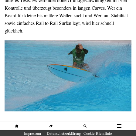
unseres Tests. Es verbindet hohe Grundgeschwindigkeit mit viel
Kontrolle und überzeugt besonders in langen Carves. Wer ein
Board für kleine bis mittlere Wellen sucht und Wert auf Stabilität
sowie einfaches Rail to Rail Surfen legt, wird hier schnell
glücklich.
Firewire Spun Honey
HOME
SHARE
SUCHE
MENÜ
Impressum
Datenschutzerklärung | Cookie-Richtlinie