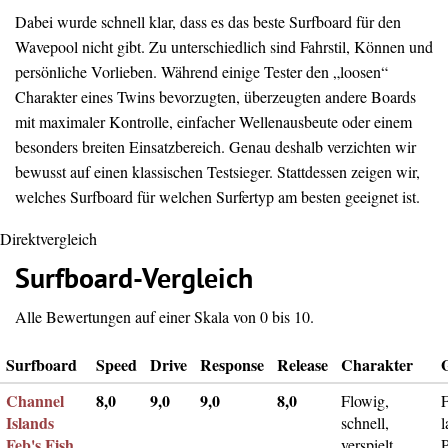
Dabei wurde schnell klar, dass es das beste Surfboard für den
Wavepool nicht gibt. Zu unterschiedlich sind Fahrstil, Können und
persönliche Vorlieben. Während einige Tester den „loosen“
Charakter eines Twins bevorzugten, überzeugten andere Boards
mit maximaler Kontrolle, einfacher Wellenausbeute oder einem
besonders breiten Einsatzbereich. Genau deshalb verzichten wir
bewusst auf einen klassischen Testsieger. Stattdessen zeigen wir,
welches Surfboard für welchen Surfertyp am besten geeignet ist.
Direktvergleich
Surfboard-Vergleich
Alle Bewertungen auf einer Skala von 0 bis 10.
Surfboard
Speed
Drive
Response
Release
Charakter
Channel
8,0
9,0
9,0
8,0
Flowig,
F
Islands
schnell,
l
Feb's Fish
verspielt