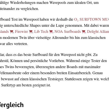
ählige Wiederholungen machen Wavepools zum idealen Ort, um
teinander zu vergleichen.
rfboard Test im Wavepool haben wir deshalb die
O₂ SURFTOWN MU
lig unterschiedliche Shapes unter die Lupe genommen. Mit dabei waren
slands
,
Firewire
,
Lib Tech
,
NOA Surfboards
,
Delight Allia
m modernen Twin über vielseitige Allrounder bis hin zum klassischen
r alles vertreten.
ar, dass es das beste Surfboard für den Wavepool nicht gibt. Zu
Fahrstil, Können und persönliche Vorlieben. Während einige Tester den
nes Twins bevorzugten, überzeugten andere Boards mit maximaler
Wellenausbeute oder einem besonders breiten Einsatzbereich. Genau
 bewusst auf einen klassischen Testsieger. Stattdessen zeigen wir, welc
Surfertyp am besten geeignet ist.
ergleich