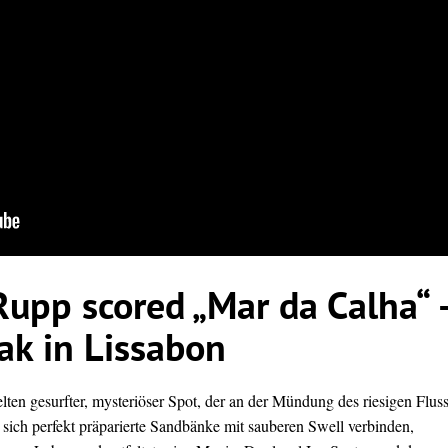
Rupp scored „Mar da Calha“ 
ak in Lissabon
elten gesurfter, mysteriöser Spot, der an der Mündung des riesigen Flus
 sich perfekt präparierte Sandbänke mit sauberen Swell verbinden,