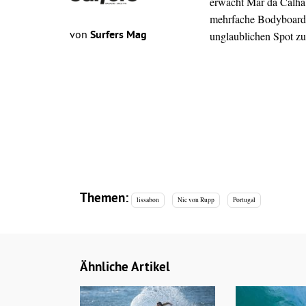
erwacht Mar da Calha 
mehrfache Bodyboard-
von
Surfers Mag
unglaublichen Spot zu
Themen:
lissabon
Nic von Rupp
Portugal
Ähnliche Artikel