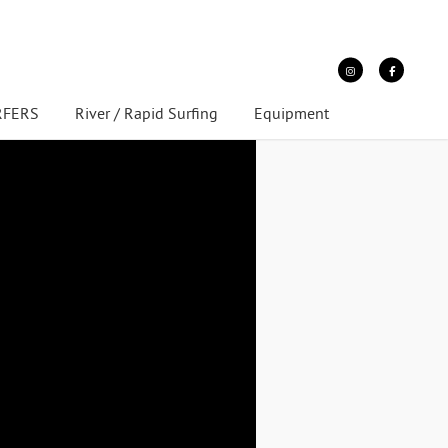
URFERS
River / Rapid Surfing
Equipment