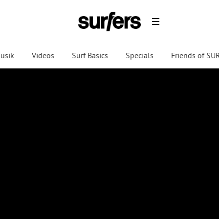
usik
Videos
Surf Basics
Specials
Friends of S