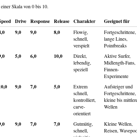
einer Skala von 0 bis 10.
Speed
Drive
Response
Release
Charakter
Geeignet für
8,0
9,0
9,0
8,0
Flowig,
Fortgeschrittene,
schnell,
lange Lines,
verspielt
Pointbreaks
9,0
5,0
6,0
10,0
Direkt,
Aktive Surfer,
lebendig,
Midlength-Fans,
speziell
Finnen-
Experimente
10,0
9,0
7,0
5,0
Extrem
Aufsteiger und
schnell,
Fortgeschrittene,
kontrolliert,
kleine bis mittler
carve-
Wellen
orientiert
9,0
9,0
7,0
7,0
Gutmütig,
Kleine Wellen,
schnell,
Reisen, Wavepoo