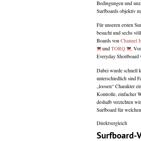
Bedingungen und unz
Surfboards objektiv mi
Für unseren ersten Su
besucht und sechs völ
Boards von
Channel I
und
TORQ
. Vo
Everyday Shortboard wa
Dabei wurde schnell kl
unterschiedlich sind 
„loosen“ Charakter ei
Kontrolle, einfacher 
deshalb verzichten wir
Surfboard für welchen 
Direktvergleich
Surfboard-V