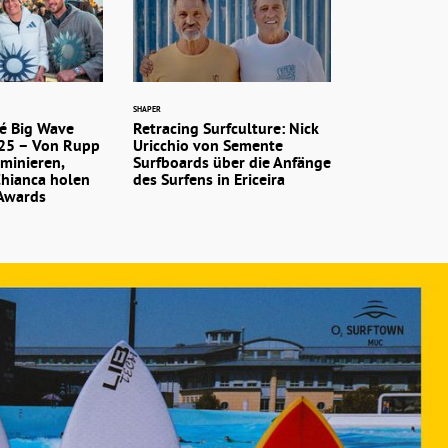
SHAPER
é Big Wave
Retracing Surfculture: Nick
25 – Von Rupp
Uricchio von Semente
minieren,
Surfboards über die Anfänge
hianca holen
des Surfens in Ericeira
Awards